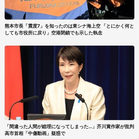
熊本市長「震度7」を知ったのは東シナ海上空 「とにかく何と
しても市役所に戻り」空港閉鎖でも示した執念
「間違った人間が総理になってしまった...」芥川賞作家が批判
高市首相「中傷動画」疑惑で