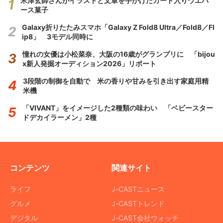
米津玄師さんがイラストと文章を手がけたカード入りウエハ
ース菓子
Galaxy折りたたみスマホ「Galaxy Z Fold8 Ultra／Fold8／Fl
ip8」 3モデル同時に
憧れの女優は小松菜奈、大阪の16歳がグランプリに 「bijou
x新人発掘オーディション2026」リポート
3段階の制御を自動で 米の香りや甘みを引き出す家庭用精
米機
「VIVANT」をイメージした2種類の味わい 「ベビースター
ドデカイラーメン」2種
コンテンツ
関連サイト
ライフ
J-CASTニュース
グルメ
J-CASTトレンド
デジタル
J-CAST会社ウォッチ