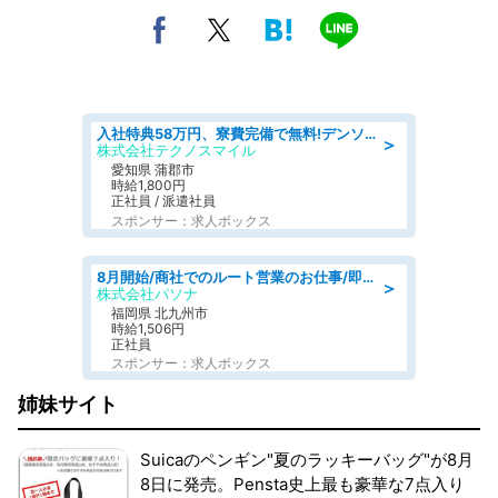
入社特典58万円、寮費完備で無料!デンソーで働こう!自動車工場で小型部品の検査業務 denso aichi
＞
株式会社テクノスマイル
愛知県 蒲郡市
時給1,800円
正社員 / 派遣社員
スポンサー：求人ボックス
8月開始/商社でのルート営業のお仕事/即日勤務可/車通勤可/営業
＞
株式会社パソナ
福岡県 北九州市
時給1,506円
正社員
スポンサー：求人ボックス
姉妹サイト
Suicaのペンギン"夏のラッキーバッグ"が8月
8日に発売。Pensta史上最も豪華な7点入り