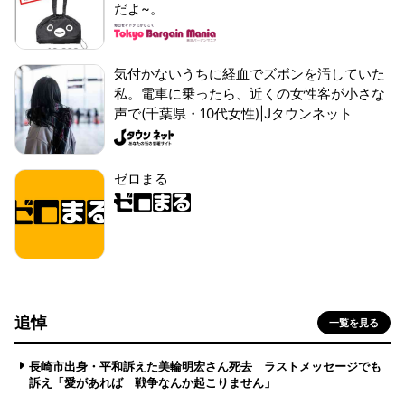
だよ~。
気付かないうちに経血でズボンを汚していた
私。電車に乗ったら、近くの女性客が小さな
声で(千葉県・10代女性)|Jタウンネット
ゼロまる
追悼
一覧を見る
長崎市出身・平和訴えた美輪明宏さん死去 ラストメッセージでも
訴え「愛があれば 戦争なんか起こりません」