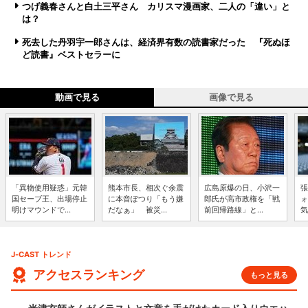
つげ義春さんと白土三平さん カリスマ漫画家、二人の「違い」と
は？
死去した丹羽宇一郎さんは、経済界有数の読書家だった 『死ぬほ
ど読書』ベストセラーに
動画で見る
画像で見る
「異物使用疑惑」元韓
熊本市長、相次ぐ余震
広島原爆の日、小沢一
張
国セーブ王、出場停止
に本音ぽつり「もう嫌
郎氏が高市政権を「戦
ォ
明けマウンドで...
だなぁ」 被災...
前回帰路線」と...
気
J-CAST トレンド
アクセスランキング
もっと見る