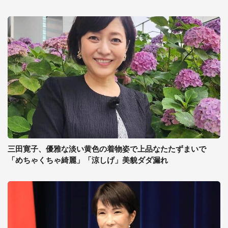
三田寛子、優雅な淡い黄色の着物姿で上品なたたずまいで
「めちゃくちゃ綺麗」「涼しげ」美貌ダダ漏れ