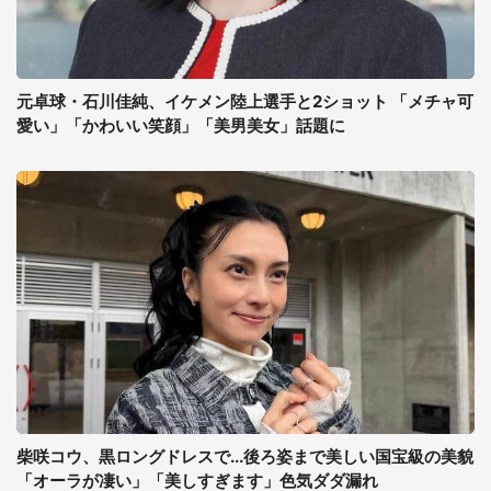
元卓球・石川佳純、イケメン陸上選手と2ショット 「メチャ可
愛い」「かわいい笑顔」「美男美女」話題に
柴咲コウ、黒ロングドレスで...後ろ姿まで美しい国宝級の美貌
「オーラが凄い」「美しすぎます」色気ダダ漏れ