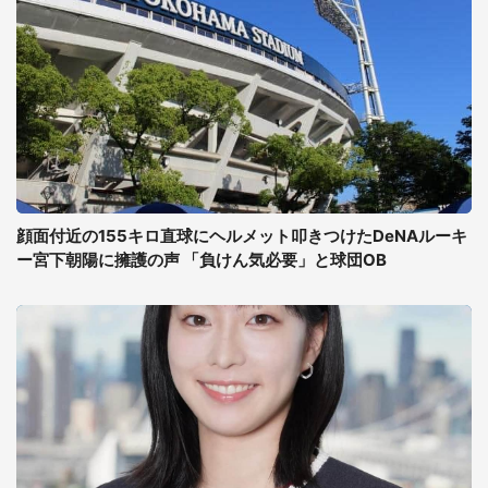
顔面付近の155キロ直球にヘルメット叩きつけたDeNAルーキ
ー宮下朝陽に擁護の声 「負けん気必要」と球団OB