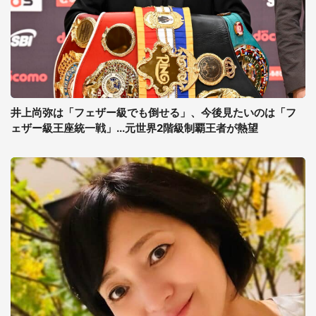
井上尚弥は「フェザー級でも倒せる」、今後見たいのは「フ
ェザー級王座統一戦」...元世界2階級制覇王者が熱望