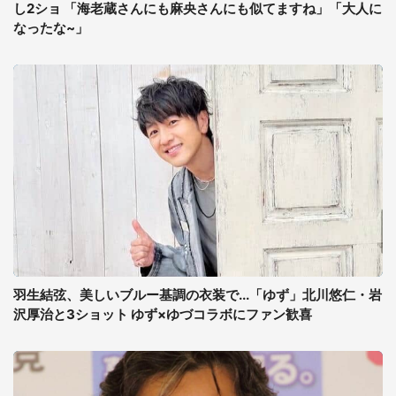
し2ショ 「海老蔵さんにも麻央さんにも似てますね」「大人に
なったな~」
羽生結弦、美しいブルー基調の衣装で...「ゆず」北川悠仁・岩
沢厚治と3ショット ゆず×ゆづコラボにファン歓喜