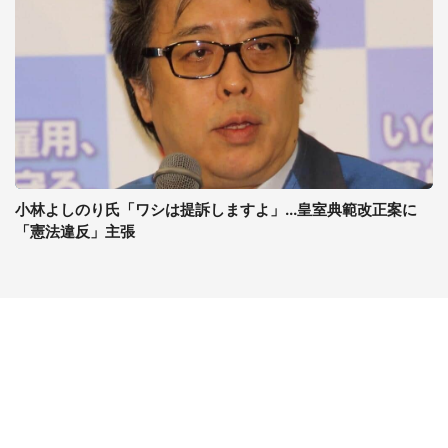
小林よしのり氏「ワシは提訴しますよ」...皇室典範改正案に
「憲法違反」主張
コンテンツ
関連サイト
ライフ
J-CASTニュース
グルメ
J-CASTトレンド