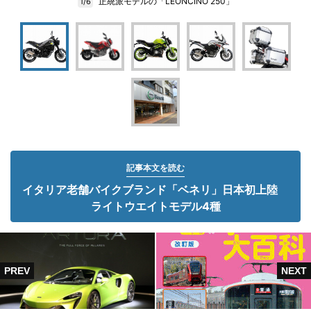
正統派モデルの「LEONCINO 250」
1/6
記事本文を読む
イタリア老舗バイクブランド「ベネリ」日本初上陸
ライトウエイトモデル4種