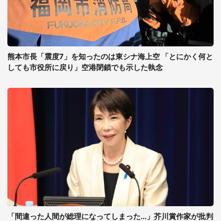
熊本市長「震度7」を知ったのは東シナ海上空 「とにかく何と
しても市役所に戻り」空港閉鎖でも示した執念
「間違った人間が総理になってしまった...」芥川賞作家が批判