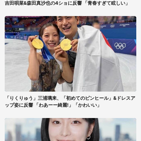
吉田唄菜&森田真沙也の4ショに反響 「青春すぎて眩しい」
「りくりゅう」三浦璃来、「初めてのピンヒール」&ドレスア
ップ姿に反響 「わあーー綺麗!」「かわいい」