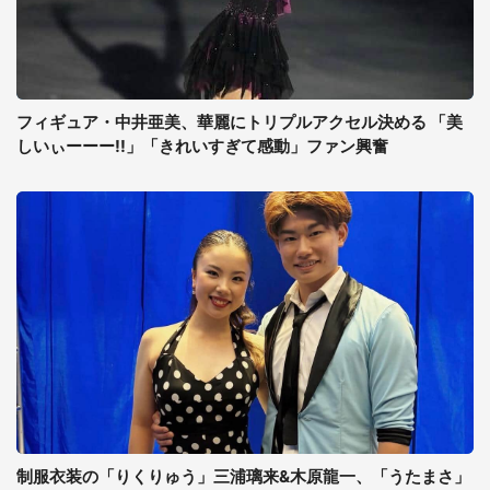
フィギュア・中井亜美、華麗にトリプルアクセル決める 「美
しいぃーーー!!」「きれいすぎて感動」ファン興奮
制服衣装の「りくりゅう」三浦璃来&木原龍一、「うたまさ」