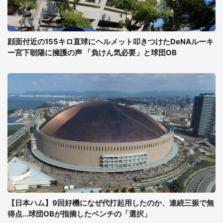
顔面付近の155キロ直球にヘルメット叩きつけたDeNAルーキ
ー宮下朝陽に擁護の声 「負けん気必要」と球団OB
【日本ハム】9回好機になぜ代打起用したのか、連続三振で無
得点...球団OBが指摘したベンチの「選択」