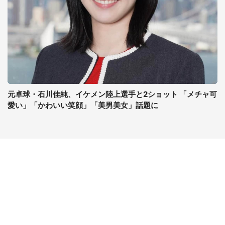
元卓球・石川佳純、イケメン陸上選手と2ショット 「メチャ可
愛い」「かわいい笑顔」「美男美女」話題に
コンテンツ
関連サイト
ライフ
J-CASTニュース
グルメ
J-CASTトレンド
デジタル
J-CAST会社ウォッチ