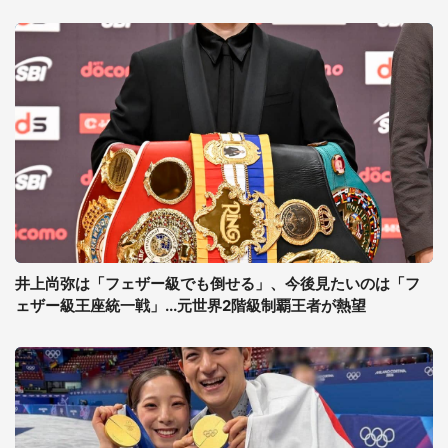
井上尚弥は「フェザー級でも倒せる」、今後見たいのは「フ
ェザー級王座統一戦」...元世界2階級制覇王者が熱望