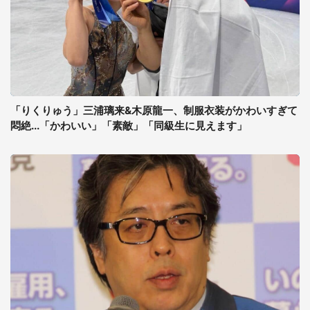
「りくりゅう」三浦璃来&木原龍一、制服衣装がかわいすぎて
悶絶...「かわいい」「素敵」「同級生に見えます」