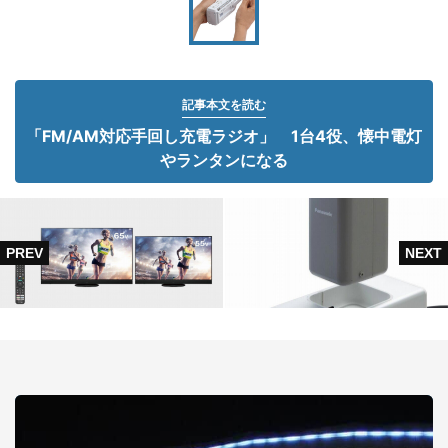
記事本文を読む
「FM/AM対応手回し充電ラジオ」 1台4役、懐中電灯
やランタンになる