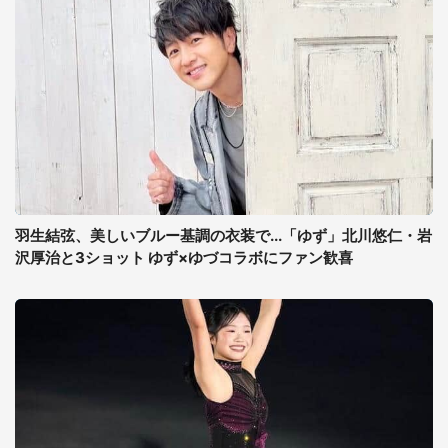
羽生結弦、美しいブルー基調の衣装で...「ゆず」北川悠仁・岩
沢厚治と3ショット ゆず×ゆづコラボにファン歓喜