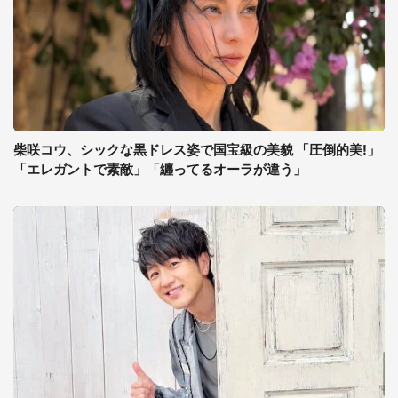
柴咲コウ、シックな黒ドレス姿で国宝級の美貌 「圧倒的美!」
「エレガントで素敵」「纏ってるオーラが違う」