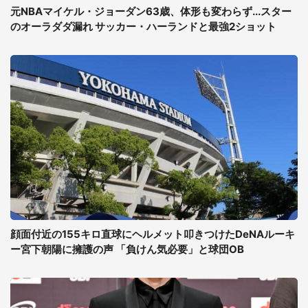
元NBAマイケル・ジョーダン63歳、体形も変わらず...スター
のオーラダダ漏れ サッカー・ハーランドと最強2ショット
顔面付近の155キロ直球にヘルメット叩きつけたDeNAルーキ
ー宮下朝陽に擁護の声 「負けん気必要」と球団OB