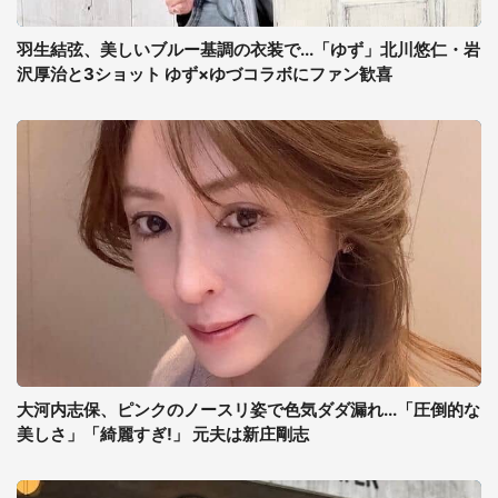
羽生結弦、美しいブルー基調の衣装で...「ゆず」北川悠仁・岩
沢厚治と3ショット ゆず×ゆづコラボにファン歓喜
大河内志保、ピンクのノースリ姿で色気ダダ漏れ...「圧倒的な
美しさ」「綺麗すぎ!」 元夫は新庄剛志