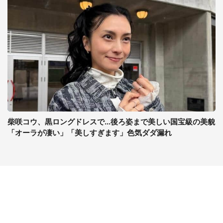
柴咲コウ、黒ロングドレスで...後ろ姿まで美しい国宝級の美貌
「オーラが凄い」「美しすぎます」色気ダダ漏れ
コンテンツ
関連サイト
ライフ
J-CASTニュース