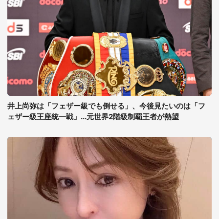
井上尚弥は「フェザー級でも倒せる」、今後見たいのは「フ
ェザー級王座統一戦」...元世界2階級制覇王者が熱望