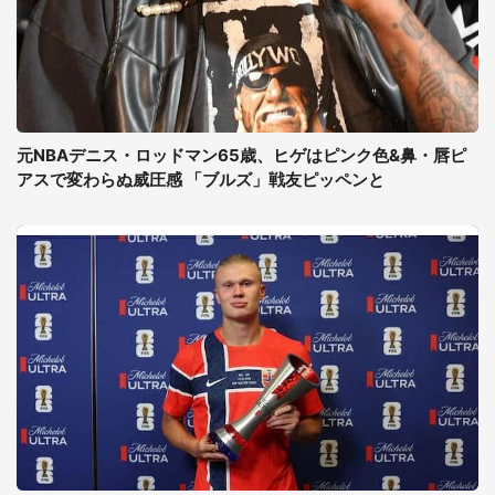
元NBAデニス・ロッドマン65歳、ヒゲはピンク色&鼻・唇ピ
アスで変わらぬ威圧感 「ブルズ」戦友ピッペンと