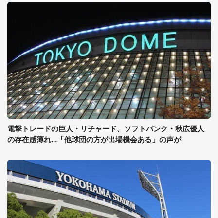
電撃トレードの巨人・リチャード、ソフトバンク・秋広優人
の存在感薄れ...「他球団の方が出場機会ある」の声が