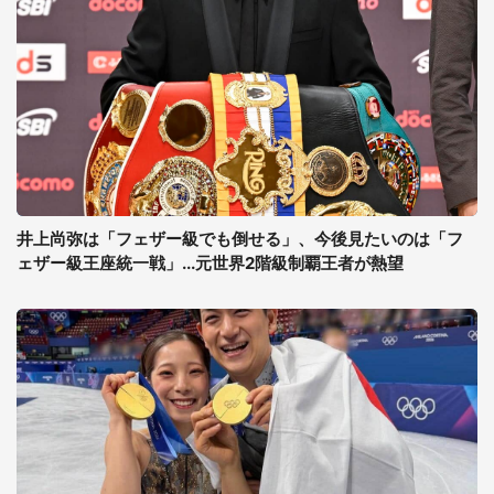
井上尚弥は「フェザー級でも倒せる」、今後見たいのは「フ
ェザー級王座統一戦」...元世界2階級制覇王者が熱望