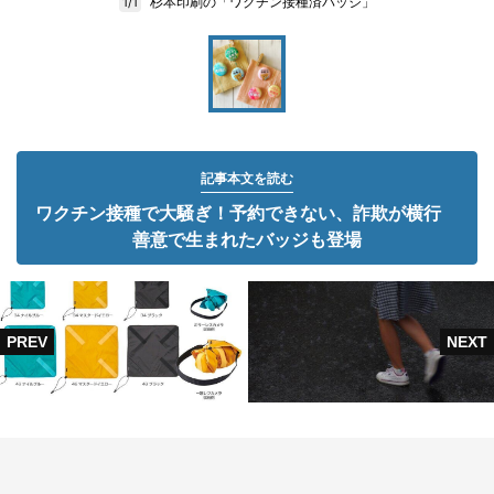
杉本印刷の「ワクチン接種済バッジ」
1/1
記事本文を読む
ワクチン接種で大騒ぎ！予約できない、詐欺が横行
善意で生まれたバッジも登場