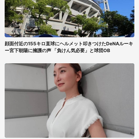
顔面付近の155キロ直球にヘルメット叩きつけたDeNAルーキ
ー宮下朝陽に擁護の声 「負けん気必要」と球団OB