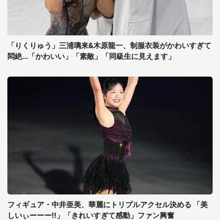
「りくりゅう」三浦璃来&木原龍一、制服衣装がかわいすぎて
悶絶...「かわいい」「素敵」「同級生に見えます」
フィギュア・中井亜美、華麗にトリプルアクセル決める 「美
しいぃーーー!!」「きれいすぎて感動」ファン興奮