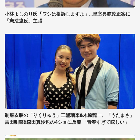
小林よしのり氏「ワシは提訴しますよ」...皇室典範改正案に
「憲法違反」主張
制服衣装の「りくりゅう」三浦璃来&木原龍一、「うたまさ」
吉田唄菜&森田真沙也の4ショに反響 「青春すぎて眩しい」