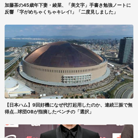
加藤茶の45歳年下妻・綾菜、「美文字」手書き勉強ノートに
反響 「字がめちゃくちゃキレイ!」「二度見しました」
【日本ハム】9回好機になぜ代打起用したのか、連続三振で無
得点...球団OBが指摘したベンチの「選択」