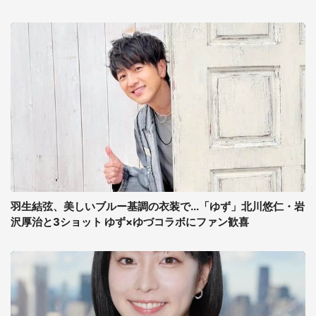
羽生結弦、美しいブルー基調の衣装で...「ゆず」北川悠仁・岩
沢厚治と3ショット ゆず×ゆづコラボにファン歓喜