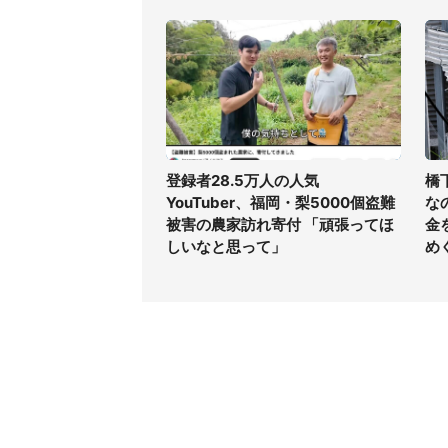
登録者28.5万人の人気
橋
YouTuber、福岡・梨5000個盗難
な
被害の農家訪れ寄付 「頑張ってほ
金
しいなと思って」
め
コンテンツ
関連サ