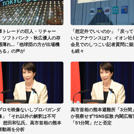
撃トレードの巨人・リチャー
「想定外でいいのか」「戻って
、ソフトバンク・秋広優人の存
いとアナウンスは?」 イオン社
感薄れ...「他球団の方が出場機
会見でのしつこい記者質問に疑
ある」の声が
も続々
プロモ映像ないしプロパガンダ
高市首相の熊本避難所「3分間
像」「それ以外の解釈は不可
か視察せず?SNS拡散 内閣広報
」 想田和弘氏、高市首相の熊本
「51分間」だと否定
察動画を分析