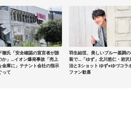
下徹氏「安全確認の宣言者が誰
羽生結弦、美しいブルー基調の
のか」...イオン爆発事故「売上
装で...「ゆず」北川悠仁・岩沢
を金庫に」テナント会社の指示
治と3ショット ゆず×ゆづコラ
ぐって
ファン歓喜
イト
サイトについて