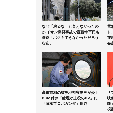
なぜ「戻るな」と言えなかったの
電
か イオン爆発事故で斎藤幸平氏も
ド
逡巡「ボクもできなかっただろう
在
なあ」
会
高市首相の被災地視察動画が炎上
「
BGM付き「総理が主役のPV」に
映
「政権プロパガンダ」批判
能
視