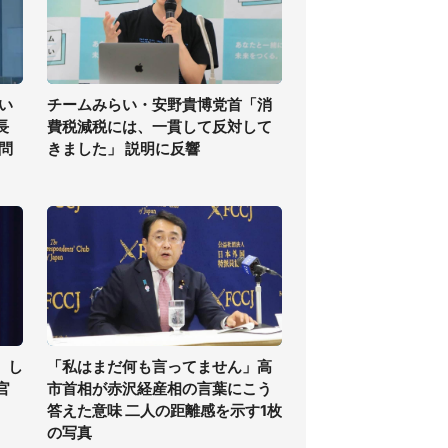
い
チームみらい・安野貴博党首「消
長
費税減税には、一貫して反対して
問
きました」 説明に反響
」し
「私はまだ何も言ってません」高
官
市首相が赤沢経産相の言葉にこう
答えた意味 二人の距離感を示す1枚
の写真