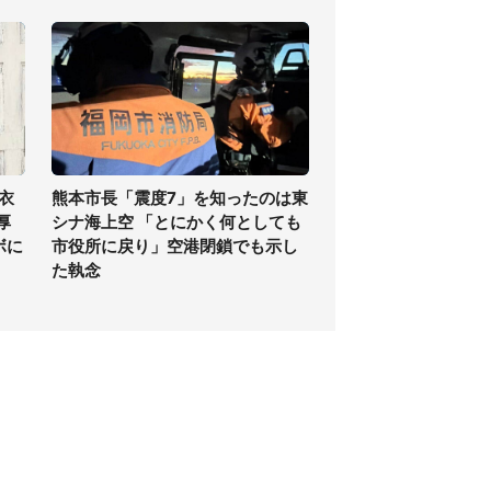
衣
熊本市長「震度7」を知ったのは東
厚
シナ海上空 「とにかく何としても
ボに
市役所に戻り」空港閉鎖でも示し
た執念