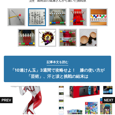
堀商店の成瀬さんから届いた挑戦状
2/9
記事本文を読む
「10連けん玉」3週間で攻略せよ！ 膝の使い方が
「芸術」、汗と涙と挑戦の結末は