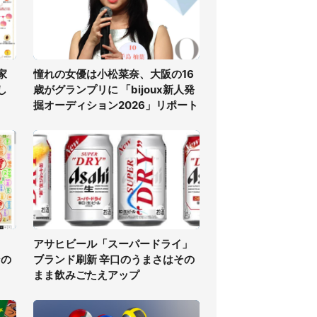
家
憧れの女優は小松菜奈、大阪の16
し
歳がグランプリに 「bijoux新人発
掘オーディション2026」リポート
アサヒビール「スーパードライ」
ンの
ブランド刷新 辛口のうまさはその
まま飲みごたえアップ