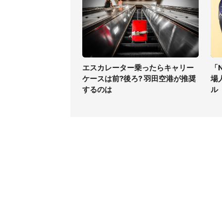
エスカレーター乗ったらキャリー
「
ケースは前?後ろ? 羽田空港が推奨
場
するのは
ル
コンテンツ
関連サ
ライフ
J-CAS
グルメ
J-CAS