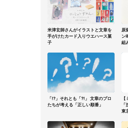
米津玄師さんがイラストと文章を
原
手がけたカード入りウエハース菓
ン
子
組
「!?」それとも「?!」 文章のプロ
【
たちが考える「正しい順番」
「
東