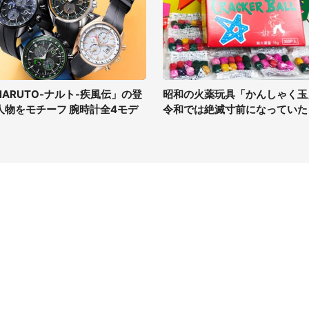
NARUTO-ナルト-疾風伝」の登
昭和の火薬玩具「かんしゃく玉
人物をモチーフ 腕時計全4モデ
令和では絶滅寸前になっていた
イト
サイトについて
Tニュース
会社案内
Tトレンド
採用情報