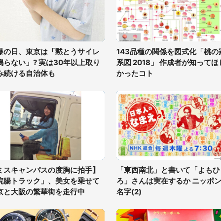
爆の日、東京は「黙とうサイレ
143品種の関係を図式化「桃の
鳴らない」? 実は30年以上取り
系図 2018」 作成者が知ってほ
み続ける自治体も
かったコト
ミスキャンパスの度胸に拍手】
「東西南北」と書いて「よもひ
浣腸トラック」、美女を乗せて
ろ」さんは実在するか ニッポ
京と大阪の繁華街を走行中
名字(2)