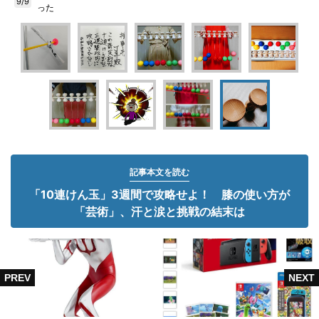
9/9
った
記事本文を読む
「10連けん玉」3週間で攻略せよ！ 膝の使い方が
「芸術」、汗と涙と挑戦の結末は