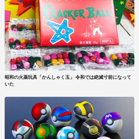
昭和の火薬玩具「かんしゃく玉」 令和では絶滅寸前になって
いた