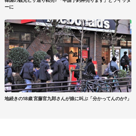
韓国の観光ビザ巡り転売? 「申請予約枠売ります」とツイッタ
ーに
地続きの18歳 宮藤官九郎さんが娘に叫ぶ「分かってんのか?」