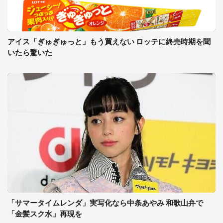
アイス「ぎゅぎゅっと」もう買えない ロッテに終売時期を聞
いたら驚いた
「サマータイムレンダ」実写化なら中条あやみ 和歌山弁で
「金髪スク水」再現を