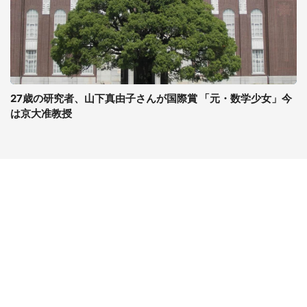
27歳の研究者、山下真由子さんが国際賞 「元・数学少女」今
は京大准教授
コンテンツ
関連サイト
ライフ
J-CASTニュース
グルメ
J-CASTトレンド
デジタル
J-CAST会社ウォッチ
健康
BOOKウォッチ