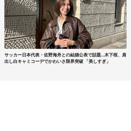
サッカー日本代表・佐野海舟との結婚公表で話題...木下桜、肩
出し白キャミコーデでかわいさ限界突破 「美しすぎ」
コンテンツ
関連サイト
ライフ
J-CASTニュース
グルメ
J-CASTトレンド
デジタル
J-CAST会社ウォッチ