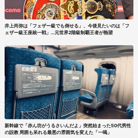
井上尚弥は「フェザー級でも倒せる」、今後見たいのは「フ
ェザー級王座統一戦」...元世界2階級制覇王者が熱望
新幹線で「赤ん坊がうるさいんだよ」突然始まった50代男性
の説教 周囲も呆れる最悪の雰囲気を変えた「一喝」