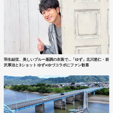
羽生結弦、美しいブルー基調の衣装で...「ゆず」北川悠仁・岩
沢厚治と3ショット ゆず×ゆづコラボにファン歓喜