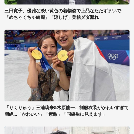
三田寛子、優雅な淡い黄色の着物姿で上品なたたずまいで
「めちゃくちゃ綺麗」「涼しげ」美貌ダダ漏れ
「りくりゅう」三浦璃来&木原龍一、制服衣装がかわいすぎて
悶絶...「かわいい」「素敵」「同級生に見えます」