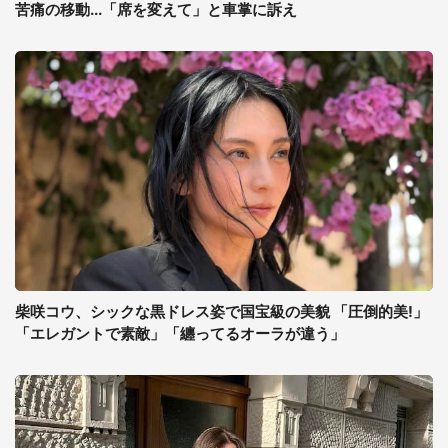
苦痛の移動...「席を変えて」と車掌に訴え
柴咲コウ、シックな黒ドレス姿で国宝級の美貌 「圧倒的美!」
「エレガントで素敵」「纏ってるオーラが違う」