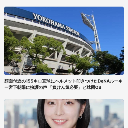
顔面付近の155キロ直球にヘルメット叩きつけたDeNAルーキ
ー宮下朝陽に擁護の声 「負けん気必要」と球団OB