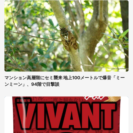
マンション高層階にセミ襲来 地上100メートルで爆音「ミー
ンミーン」、94階で目撃談