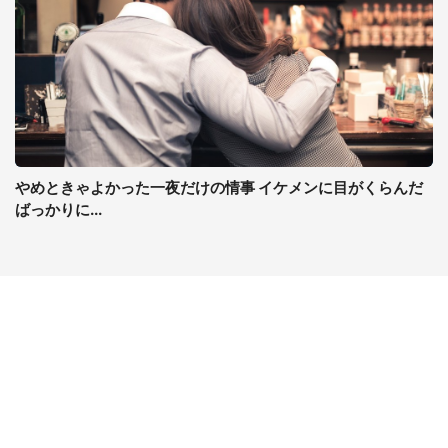
やめときゃよかった一夜だけの情事 イケメンに目がくらんだ
ばっかりに...
コンテンツ
関連サイト
ライフ
J-CASTニュース
グルメ
J-CASTトレンド
デジタル
J-CAST会社ウォッチ