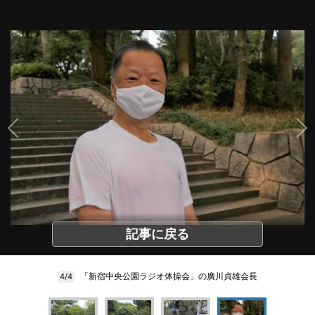
記事に戻る
「新宿中央公園ラジオ体操会」の廣川貞雄会長
4/4