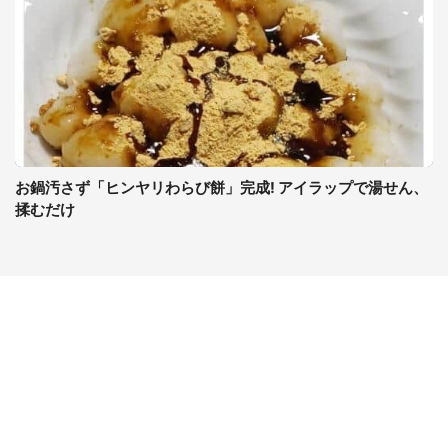
お鍋汚さず「ヒンヤリわらび餅」完成! アイラップで湯せん、
揉むだけ
コンテンツ
関連サイト
ライフ
J-CASTニュース
グルメ
J-CASTトレンド
デジタル
J-CAST会社ウォッチ