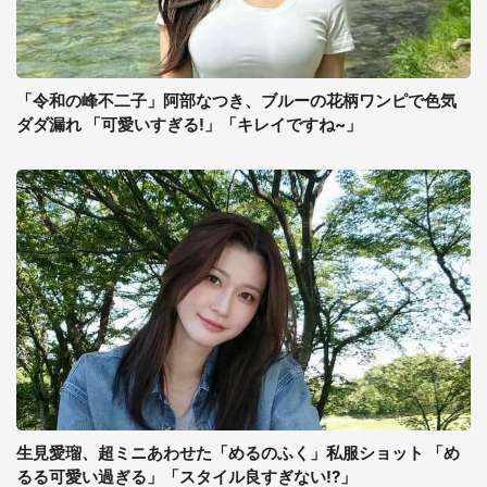
「令和の峰不二子」阿部なつき、ブルーの花柄ワンピで色気
ダダ漏れ 「可愛いすぎる!」「キレイですね~」
生見愛瑠、超ミニあわせた「めるのふく」私服ショット 「め
るる可愛い過ぎる」「スタイル良すぎない!?」