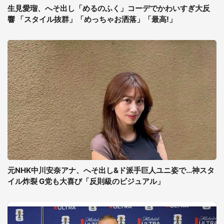
生見愛瑠、へそ出し「めるのふく」コーデでかわいすぎ大反
響 「スタイル抜群」「めっちゃお洒落」「最高!」
元NHK中川安奈アナ、へそ出し&ド派手巨人ユニ姿で...神スタ
イル炸裂 G党も大喜び「反則級のビジュアル」