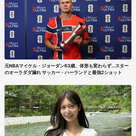
元NBAマイケル・ジョーダン63歳、体形も変わらず...スター
のオーラダダ漏れ サッカー・ハーランドと最強2ショット