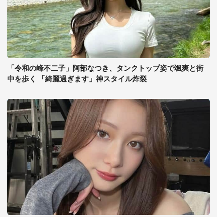
「令和の峰不二子」阿部なつき、タンクトップ姿で颯爽と街
中を歩く 「綺麗過ぎます」神スタイル炸裂