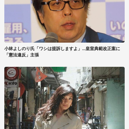
小林よしのり氏「ワシは提訴しますよ」...皇室典範改正案に
「憲法違反」主張