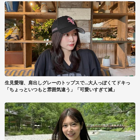
生見愛瑠、肩出しグレーのトップスで...大人っぽくてドキっ
「ちょっといつもと雰囲気違う」「可愛いすぎて滅」