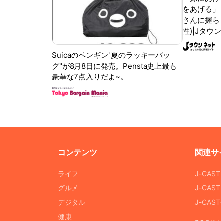
をあげる」
さんに握ら
性)|Jタウ
Suicaのペンギン"夏のラッキーバッ
グ"が8月8日に発売。Pensta史上最も
豪華な7点入りだよ~。
コンテンツ
関連サ
ライフ
J-CAS
グルメ
J-CAS
デジタル
J-CA
健康