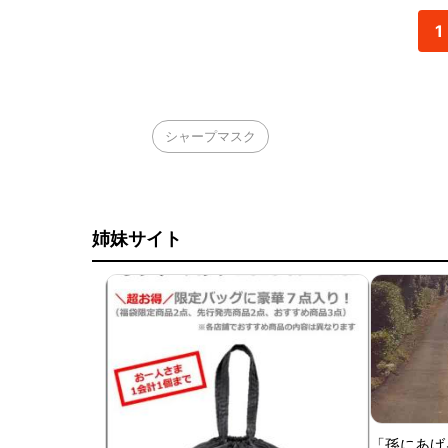
1
シャープマスク
姉妹サイト
「孫にあげ