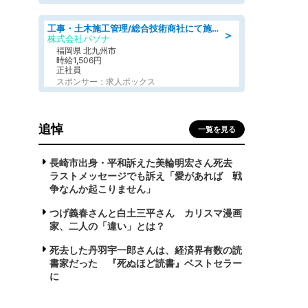
工事・土木施工管理/総合技術商社にて施工管理のお仕事/即日勤務可/車通勤可/工事・土木施工管理/生産・品質管理
＞
株式会社パソナ
福岡県 北九州市
時給1,506円
正社員
スポンサー：求人ボックス
追悼
一覧を見る
長崎市出身・平和訴えた美輪明宏さん死去
ラストメッセージでも訴え「愛があれば 戦
争なんか起こりません」
つげ義春さんと白土三平さん カリスマ漫画
家、二人の「違い」とは？
死去した丹羽宇一郎さんは、経済界有数の読
書家だった 『死ぬほど読書』ベストセラー
に