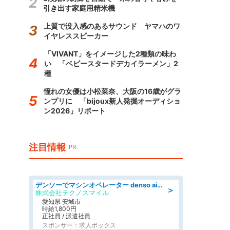
引き出す家庭用精米機
上質で没入感のあるサウンド ヤマハのワ
イヤレススピーカー
「VIVANT」をイメージした2種類の味わ
い 「ベビースタードデカイラーメン」2
種
憧れの女優は小松菜奈、大阪の16歳がグラ
ンプリに 「bijoux新人発掘オーディショ
ン2026」リポート
注目情報
PR
デンソーでマシンオペレーター denso aichi
＞
株式会社テクノスマイル
愛知県 安城市
時給1,800円
正社員 / 派遣社員
スポンサー：求人ボックス