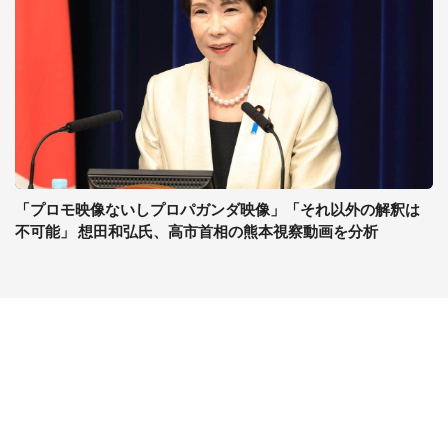
「プロモ映像ないしプロパガンダ映像」「それ以外の解釈は
不可能」 想田和弘氏、高市首相の熊本視察動画を分析
コンテンツ
関連サイト
ライフ
J-CASTニュース
グルメ
J-CASTトレンド