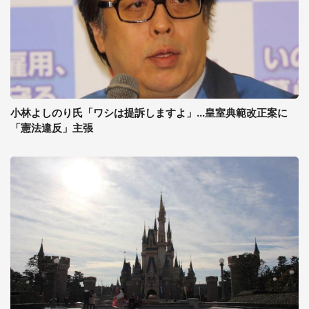
小林よしのり氏「ワシは提訴しますよ」...皇室典範改正案に
「憲法違反」主張