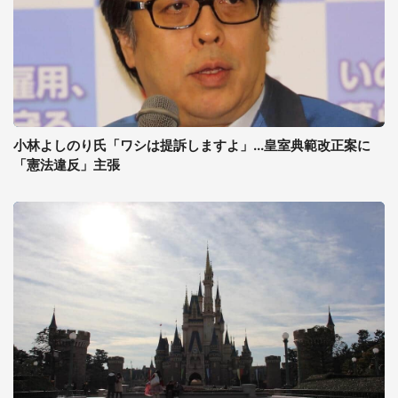
小林よしのり氏「ワシは提訴しますよ」...皇室典範改正案に
「憲法違反」主張