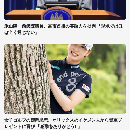
米山隆一前衆院議員、高市首相の英語力を批判 「現地ではほ
ぼ全く通じない」
女子ゴルフの鶴岡果恋、オリックスのイケメン夫から貴重プ
レゼントに喜び 「感動をありがとう!!」