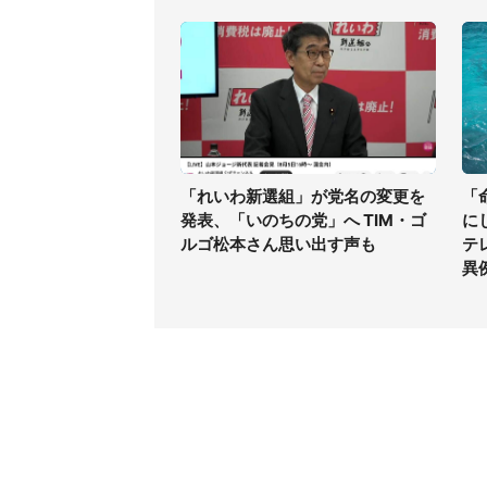
「れいわ新選組」が党名の変更を
「
発表、「いのちの党」へ TIM・ゴ
に
ルゴ松本さん思い出す声も
テ
異
コンテンツ
関連サ