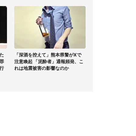
た
「深酒を控えて」熊本県警がXで
罪
注意喚起 「泥酔者」通報頻発、こ
行
れは地震被害の影響なのか