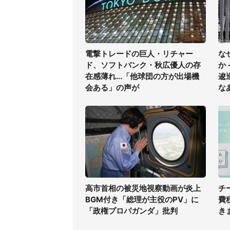
電撃トレードの巨人・リチャー
な
ド、ソフトバンク・秋広優人の存
か
在感薄れ...「他球団の方が出場機
逡
会ある」の声が
な
高市首相の被災地視察動画が炎上
チ
BGM付き「総理が主役のPV」に
費
「政権プロパガンダ」批判
き