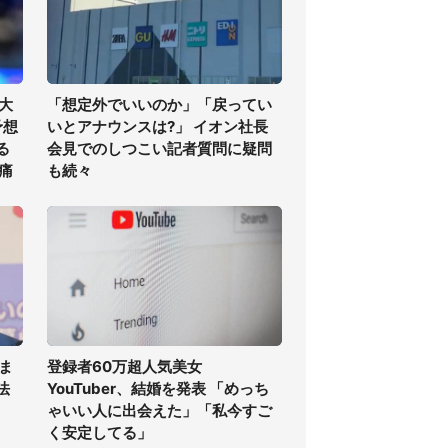
大
「想定外でいいのか」「戻ってい
予想
いとアナウンスは?」 イオン社長
る
会見でのしつこい記者質問に疑問
痛
も続々
ま
登録者60万超人気美女
法
YouTuber、結婚を発表 「めっち
ゃいい人に出会えた」「私今すご
く安定してる」