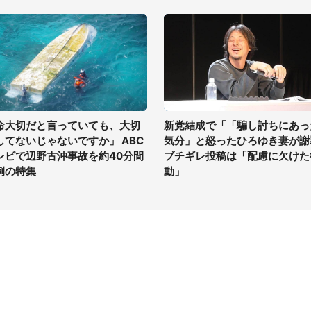
命大切だと言っていても、大切
新党結成で「「騙し討ちにあっ
してないじゃないですか」 ABC
気分」と怒ったひろゆき妻が謝
レビで辺野古沖事故を約40分間
ブチギレ投稿は「配慮に欠けた
例の特集
動」
イト
サイトについて