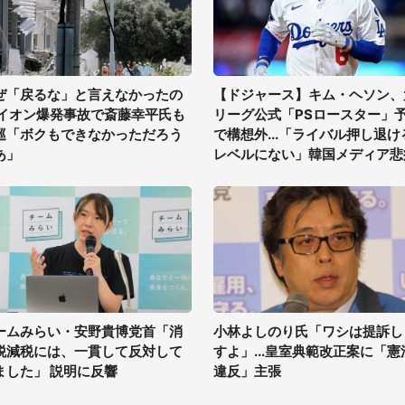
ぜ「戻るな」と言えなかったの
【ドジャース】キム・ヘソン、
 イオン爆発事故で斎藤幸平氏も
リーグ公式「PSロースター」
巡「ボクもできなかっただろう
で構想外...「ライバル押し退け
あ」
レベルにない」韓国メディア悲
ームみらい・安野貴博党首「消
小林よしのり氏「ワシは提訴し
税減税には、一貫して反対して
すよ」...皇室典範改正案に「憲
ました」 説明に反響
違反」主張