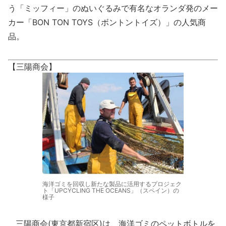
う「ミッフィー」のぬいぐるみで有名なオランダ発のメー
カー「BON TON TOYS（ボントントイズ）」の人気商
品。
【三陽商会】
海洋ゴミを回収し新たな製品に活用するプロジェク
ト「UPCYCLING THE OCEANS」（スペイン）の
様子
三陽商会(東京都新宿区)は、海洋ゴミのペットボトルを