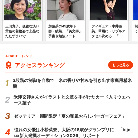
三田寛子、優雅な淡い
加藤茶の45歳年下
フィギュア・中井亜
制
黄色の着物姿で上品な
妻・綾菜、「美文字」
美、華麗にトリプルア
う
たたずまいで ...
手書き勉強ノート...
クセル決める 「...
一
J-CAST トレンド
アクセスランキング
もっと見る
3段階の制御を自動で 米の香りや甘みを引き出す家庭用精米
機
米津玄師さんがイラストと文章を手がけたカード入りウエハ
ース菓子
ゼッテリア 期間限定「夏の和風おろしバーガーフェア」
憧れの女優は小松菜奈、大阪の16歳がグランプリに 「bijo
ux新人発掘オーディション2026」リポート