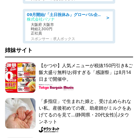
09月開始/「土日祝休み」グローバル企業での産業保健のお仕事/保健師/高時給/残業なし/服装自由
＞
株式会社パソナ
大阪府 大阪市
時給2,300円
正社員
スポンサー：求人ボックス
姉妹サイト
【かつや】人気メニューが税抜150円引き&ご
飯大盛り無料!お得すぎる「感謝祭」は8月14
日まで開催中。
「多指症」で生まれた娘と、受け止められな
い私。産後初めての夜、助産師がミルクをあ
げてるのを見て...(静岡県・20代女性)|Jタウ
ンネット