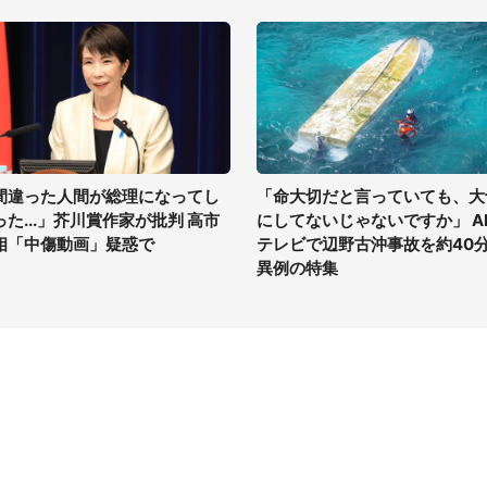
間違った人間が総理になってし
「命大切だと言っていても、大
った...」芥川賞作家が批判 高市
にしてないじゃないですか」 A
相「中傷動画」疑惑で
テレビで辺野古沖事故を約40
異例の特集
イト
サイトについて