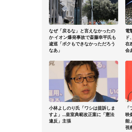
なぜ「戻るな」と言えなかったの
電
か イオン爆発事故で斎藤幸平氏も
ド
逡巡「ボクもできなかっただろう
在
なあ」
会
小林よしのり氏「ワシは提訴しま
「
すよ」...皇室典範改正案に「憲法
映
違反」主張
能
視