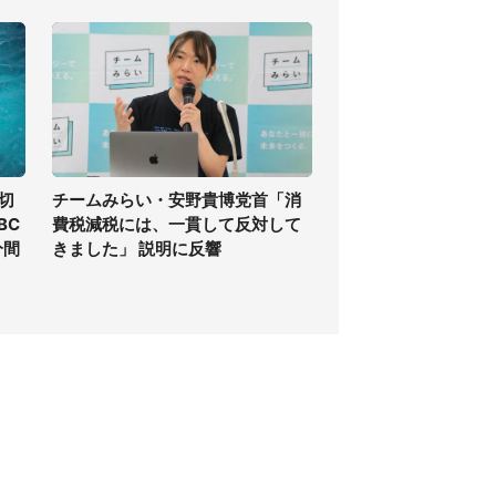
切
チームみらい・安野貴博党首「消
BC
費税減税には、一貫して反対して
分間
きました」 説明に反響