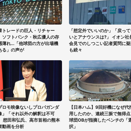
撃トレードの巨人・リチャー
「想定外でいいのか」「戻って
、ソフトバンク・秋広優人の存
いとアナウンスは?」 イオン社
感薄れ...「他球団の方が出場機
会見でのしつこい記者質問に疑
ある」の声が
も続々
プロモ映像ないしプロパガンダ
【日本ハム】9回好機になぜ代
像」「それ以外の解釈は不可
用したのか、連続三振で無得点..
」 想田和弘氏、高市首相の熊本
球団OBが指摘したベンチの「
察動画を分析
択」