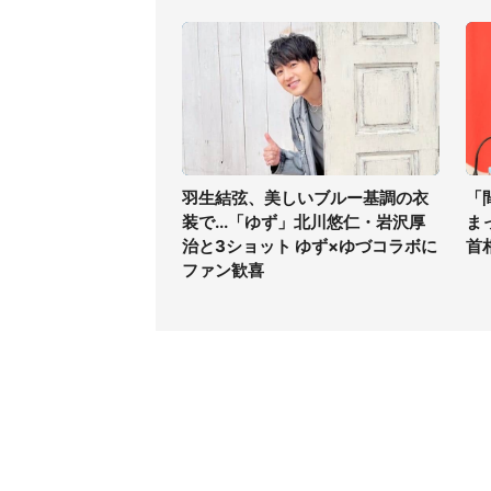
羽生結弦、美しいブルー基調の衣
「
装で...「ゆず」北川悠仁・岩沢厚
ま
治と3ショット ゆず×ゆづコラボに
首
ファン歓喜
コンテンツ
関連サ