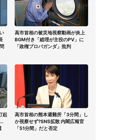
い
高市首相の被災地視察動画が炎上
長
BGM付き「総理が主役のPV」に
問
「政権プロパガンダ」批判
打起
高市首相の熊本避難所「3分間」し
.
か視察せず?SNS拡散 内閣広報官
選
「51分間」だと否定