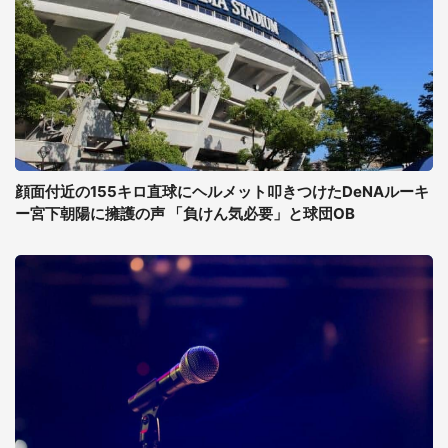
顔面付近の155キロ直球にヘルメット叩きつけたDeNAルーキ
ー宮下朝陽に擁護の声 「負けん気必要」と球団OB