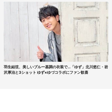
羽生結弦、美しいブルー基調の衣装で...「ゆず」北川悠仁・岩
沢厚治と3ショット ゆず×ゆづコラボにファン歓喜
コンテンツ
関連サイト