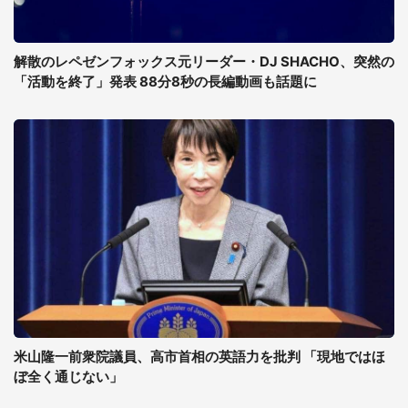
解散のレペゼンフォックス元リーダー・DJ SHACHO、突然の
「活動を終了」発表 88分8秒の長編動画も話題に
米山隆一前衆院議員、高市首相の英語力を批判 「現地ではほ
ぼ全く通じない」