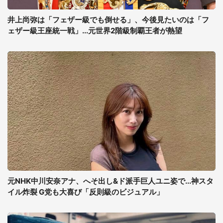
井上尚弥は「フェザー級でも倒せる」、今後見たいのは「フ
ェザー級王座統一戦」...元世界2階級制覇王者が熱望
元NHK中川安奈アナ、へそ出し&ド派手巨人ユニ姿で...神スタ
イル炸裂 G党も大喜び「反則級のビジュアル」