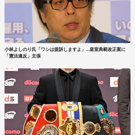
小林よしのり氏「ワシは提訴しますよ」...皇室典範改正案に
「憲法違反」主張