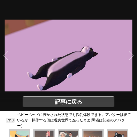
記事に戻る
ベビーベッドに寝かされた状態でも授乳体験できる。アバターは寝て
いるが、操作する側は現実世界で座ったまま(黒猫は記者のアバタ
7/10
ー）