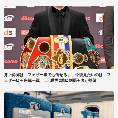
井上尚弥は「フェザー級でも倒せる」、今後見たいのは「フ
ェザー級王座統一戦」...元世界2階級制覇王者が熱望