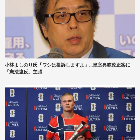
小林よしのり氏「ワシは提訴しますよ」...皇室典範改正案に
「憲法違反」主張