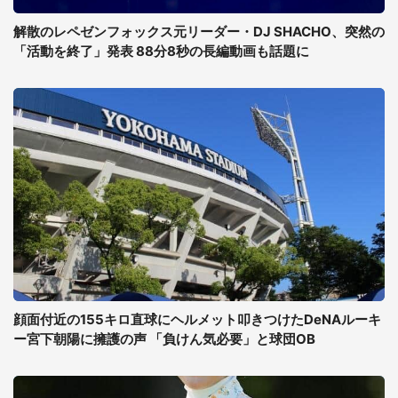
解散のレペゼンフォックス元リーダー・DJ SHACHO、突然の
「活動を終了」発表 88分8秒の長編動画も話題に
顔面付近の155キロ直球にヘルメット叩きつけたDeNAルーキ
ー宮下朝陽に擁護の声 「負けん気必要」と球団OB