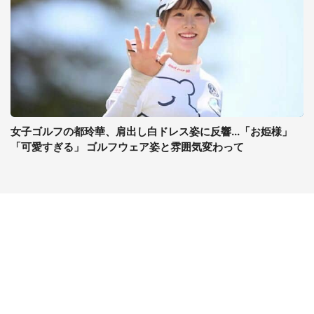
女子ゴルフの都玲華、肩出し白ドレス姿に反響...「お姫様」
「可愛すぎる」 ゴルフウェア姿と雰囲気変わって
コンテンツ
関連サイト
ライフ
J-CASTニュース
グルメ
J-CASTトレンド
デジタル
J-CAST会社ウォッチ