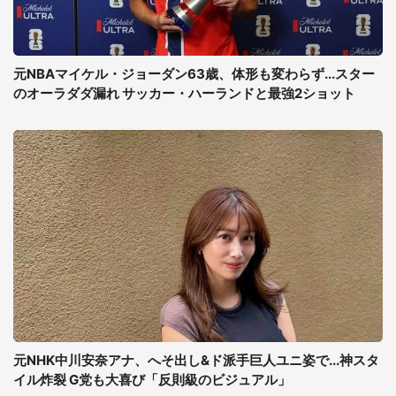
元NBAマイケル・ジョーダン63歳、体形も変わらず...スター
のオーラダダ漏れ サッカー・ハーランドと最強2ショット
元NHK中川安奈アナ、へそ出し&ド派手巨人ユニ姿で...神スタ
イル炸裂 G党も大喜び「反則級のビジュアル」