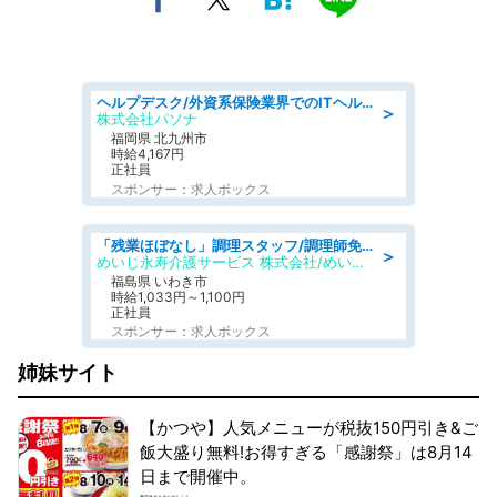
ヘルプデスク/外資系保険業界でのITヘルプデスク業務/駅近/即日勤務可/ヘルプデスク
＞
株式会社パソナ
福岡県 北九州市
時給4,167円
正社員
スポンサー：求人ボックス
「残業ほぼなし」調理スタッフ/調理師免許必須/正職員/日勤のみ/住宅型有料老人ホーム
＞
めいじ永寿介護サービス 株式会社/めいじ永寿介護サービスセンター
福島県 いわき市
時給1,033円～1,100円
正社員
スポンサー：求人ボックス
姉妹サイト
【かつや】人気メニューが税抜150円引き&ご
飯大盛り無料!お得すぎる「感謝祭」は8月14
日まで開催中。