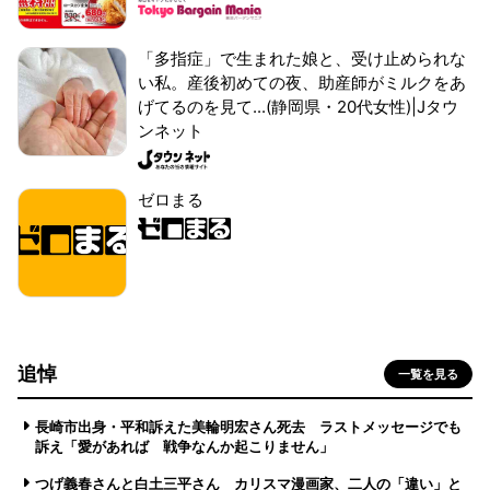
「多指症」で生まれた娘と、受け止められな
い私。産後初めての夜、助産師がミルクをあ
げてるのを見て...(静岡県・20代女性)|Jタウ
ンネット
ゼロまる
追悼
一覧を見る
長崎市出身・平和訴えた美輪明宏さん死去 ラストメッセージでも
訴え「愛があれば 戦争なんか起こりません」
つげ義春さんと白土三平さん カリスマ漫画家、二人の「違い」と