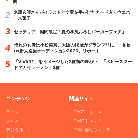
機
米津玄師さんがイラストと文章を手がけたカード入りウエハ
ース菓子
ゼッテリア 期間限定「夏の和風おろしバーガーフェア」
憧れの女優は小松菜奈、大阪の16歳がグランプリに 「bijo
ux新人発掘オーディション2026」リポート
「VIVANT」をイメージした2種類の味わい 「ベビースター
ドデカイラーメン」2種
コンテンツ
関連サイト
ライフ
J-CASTニュース
グルメ
J-CASTトレンド
デジタル
J-CAST会社ウォッチ