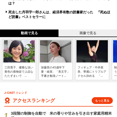
は？
死去した丹羽宇一郎さんは、経済界有数の読書家だった 『死ぬほ
ど読書』ベストセラーに
動画で見る
画像で見る
三田寛子、優雅な淡い
加藤茶の45歳年下
フィギュア・中井亜
制
黄色の着物姿で上品な
妻・綾菜、「美文字」
美、華麗にトリプルア
う
たたずまいで ...
手書き勉強ノート...
クセル決める 「...
一
J-CAST トレンド
アクセスランキング
もっと見る
3段階の制御を自動で 米の香りや甘みを引き出す家庭用精米