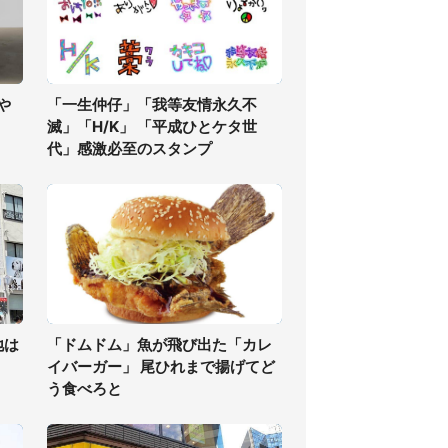
や
「一生仲仔」「我等友情永久不
滅」「H/K」 「平成ひとケタ世
代」感激必至のスタンプ
地は
「ドムドム」魚が飛び出た「カレ
イバーガー」 尾ひれまで揚げてど
う食べろと