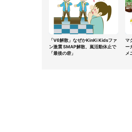
「V6解散」なぜかKinKi Kidsファ
マ
ン激震 SMAP解散、嵐活動休止で
ー
「最後の砦」
メ
コンテンツ
関連サ
ライフ
J-CAS
グルメ
J-CAS