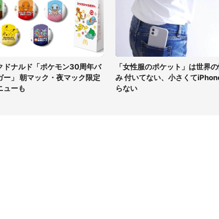
クドナルド「ポケモン30周年バ
「女性服のポケット」は世界の
ガー」 朝マック・夜マック限定
み 付いてない、小さくてiPhon
ニューも
らない
イト
サイトについて
Tニュース
会社案内
Tトレンド
採用情報