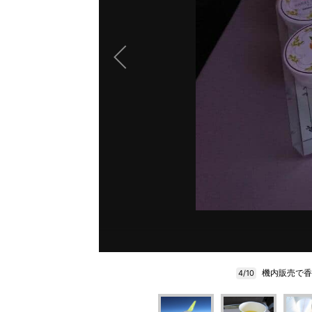
機内販売で香
4/10