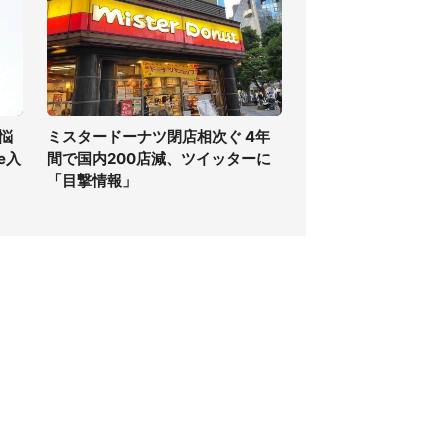
悩
ミスタードーナツ閉店相次ぐ 4年
e入
間で国内200店減、ツイッターに
「目撃情報」
個人情報保護方針
サイト利用規約