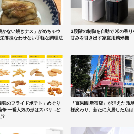
焼かない焼きナス」がめちゃウ
3段階の制御を自動で 米の香り
! 栄養損なわせない手軽な調理法
甘みを引き出す家庭用精米機
最強のフライドポテト」めぐり
「百果園 新宿店」が消えた 現
論争 一番人気の形はズバリ...ど
様変わり、新たに入居した店は
だ?