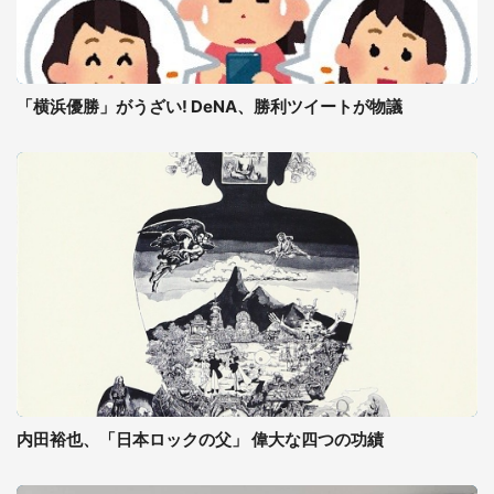
「横浜優勝」がうざい! DeNA、勝利ツイートが物議
内田裕也、「日本ロックの父」 偉大な四つの功績