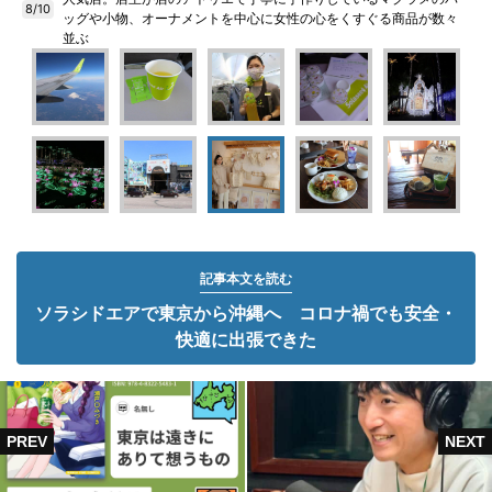
8/10
ッグや小物、オーナメントを中心に女性の心をくすぐる商品が数々
並ぶ
記事本文を読む
ソラシドエアで東京から沖縄へ コロナ禍でも安全・
快適に出張できた