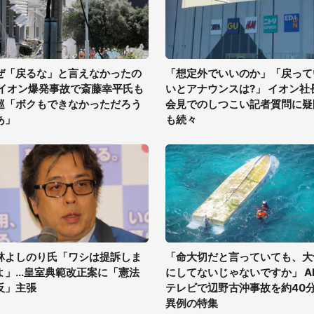
ぜ「戻るな」と言えなかったの
「想定外でいいのか」「戻って
 イオン爆発事故で斎藤幸平氏も
いとアナウンスは?」 イオン社
巡「ボクもできなかっただろう
会見でのしつこい記者質問に疑
あ」
も続々
林よしのり氏「ワシは提訴しま
「命大切だと言っていても、大
よ」...皇室典範改正案に「憲法
にしてないじゃないですか」 A
反」主張
テレビで辺野古沖事故を約40
異例の特集