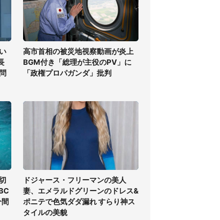
い
高市首相の被災地視察動画が炎上
長
BGM付き「総理が主役のPV」に
問
「政権プロパガンダ」批判
切
ドジャース・フリーマンの美人
BC
妻、エメラルドグリーンのドレス&
分間
ポニテで色気ダダ漏れ すらり神ス
タイルの美貌