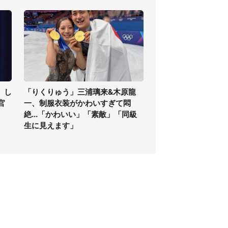
」し
「りくりゅう」三浦璃来&木原龍
官
一、制服衣装がかわいすぎて悶
絶...「かわいい」「素敵」「同級
生に見えます」