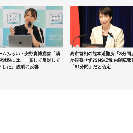
ームみらい・安野貴博党首「消
高市首相の熊本避難所「3分間
税減税には、一貫して反対して
か視察せず?SNS拡散 内閣広報
ました」 説明に反響
「51分間」だと否定
イト
サイトについて