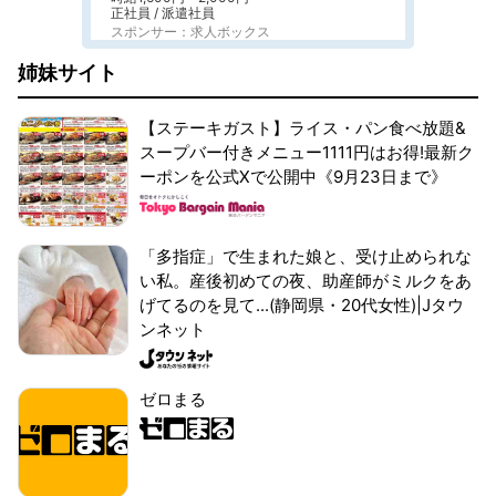
正社員 / 派遣社員
スポンサー：求人ボックス
姉妹サイト
【ステーキガスト】ライス・パン食べ放題&
スープバー付きメニュー1111円はお得!最新ク
ーポンを公式Xで公開中《9月23日まで》
「多指症」で生まれた娘と、受け止められな
い私。産後初めての夜、助産師がミルクをあ
げてるのを見て...(静岡県・20代女性)|Jタウ
ンネット
ゼロまる