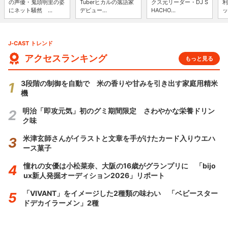
の声優・鬼頭明里の姿
Tuberヒカルの落語家
クス元リーダー・DJ S
利
にネット騒然 ...
デビュー...
HACHO...
ッ
J-CAST トレンド
アクセスランキング
もっと見る
3段階の制御を自動で 米の香りや甘みを引き出す家庭用精米
機
明治「即攻元気」初のグミ期間限定 さわやかな栄養ドリン
ク味
米津玄師さんがイラストと文章を手がけたカード入りウエハ
ース菓子
憧れの女優は小松菜奈、大阪の16歳がグランプリに 「bijo
ux新人発掘オーディション2026」リポート
「VIVANT」をイメージした2種類の味わい 「ベビースター
ドデカイラーメン」2種