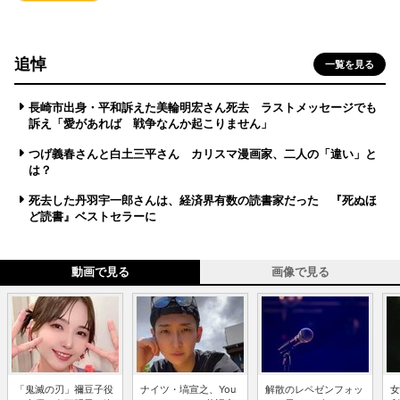
追悼
一覧を見る
長崎市出身・平和訴えた美輪明宏さん死去 ラストメッセージでも
訴え「愛があれば 戦争なんか起こりません」
つげ義春さんと白土三平さん カリスマ漫画家、二人の「違い」と
は？
死去した丹羽宇一郎さんは、経済界有数の読書家だった 『死ぬほ
ど読書』ベストセラーに
動画で見る
画像で見る
「鬼滅の刃」禰豆子役
ナイツ・塙宣之、You
解散のレペゼンフォッ
女