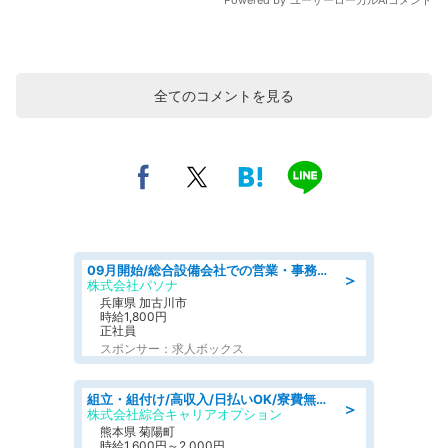
全てのコメントを見る
09月開始/総合設備会社での営業・事務のお仕事/車通勤可/賞与あり/営業/営業事務
＞
株式会社パソナ
兵庫県 加古川市
時給1,800円
正社員
スポンサー：求人ボックス
組立・組付け/高収入/日払いOK/寮費無料/交替制/20・30・40代活躍中
＞
株式会社綜合キャリアオプション
熊本県 菊陽町
時給1,600円～2,000円