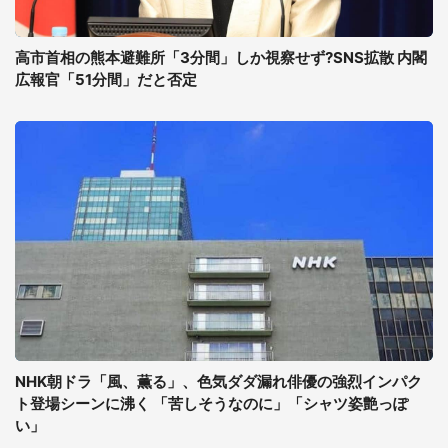
高市首相の熊本避難所「3分間」しか視察せず?SNS拡散 内閣
広報官「51分間」だと否定
NHK朝ドラ「風、薫る」、色気ダダ漏れ俳優の強烈インパク
ト登場シーンに沸く 「苦しそうなのに」「シャツ姿艶っぽ
い」