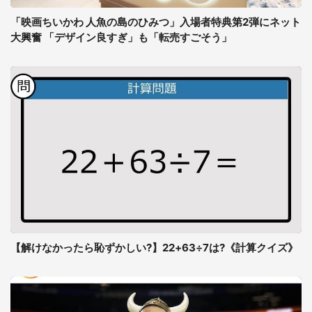
「映画ちいかわ 人魚の島のひみつ」入場者特典第2弾にネット
大興奮 「デザイン良すぎ」も「転売すごそう」
【解けなかったら恥ずかしい?】22+63÷7は?《計算クイズ》