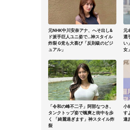
元NHK中川安奈アナ、へそ出し&
元
ド派手巨人ユニ姿で...神スタイル
選
炸裂 G党も大喜び「反則級のビジ
い
ュアル」
女
「令和の峰不二子」阿部なつき、
小
タンクトップ姿で颯爽と街中を歩
す
く 「綺麗過ぎます」神スタイル炸
違
裂