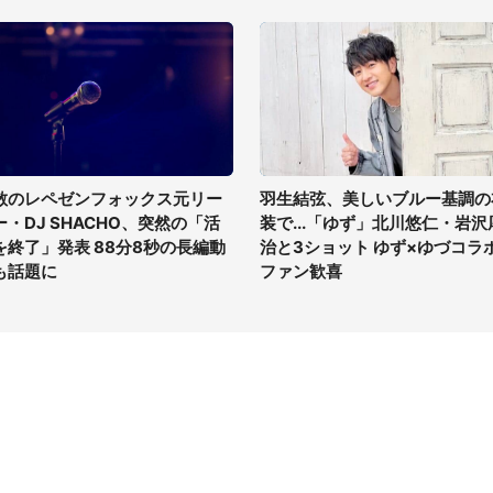
散のレペゼンフォックス元リー
羽生結弦、美しいブルー基調の
ー・DJ SHACHO、突然の「活
装で...「ゆず」北川悠仁・岩沢
を終了」発表 88分8秒の長編動
治と3ショット ゆず×ゆづコラ
も話題に
ファン歓喜
イト
サイトについて