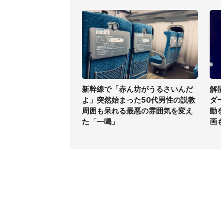
新幹線で「赤ん坊がうるさいんだ
解
よ」突然始まった50代男性の説教
ダ
周囲も呆れる最悪の雰囲気を変え
動
た「一喝」
画
コンテンツ
関連サ