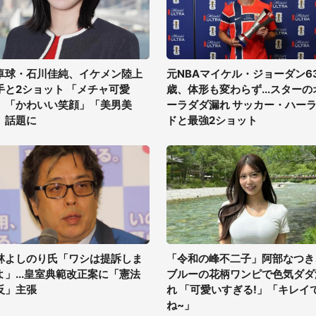
卓球・石川佳純、イケメン陸上
元NBAマイケル・ジョーダン6
手と2ショット 「メチャ可愛
歳、体形も変わらず...スターの
」「かわいい笑顔」「美男美
ーラダダ漏れ サッカー・ハー
」話題に
ドと最強2ショット
林よしのり氏「ワシは提訴しま
「令和の峰不二子」阿部なつき
よ」...皇室典範改正案に「憲法
ブルーの花柄ワンピで色気ダダ
反」主張
れ 「可愛いすぎる!」「キレイ
ね~」