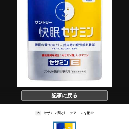
記事に戻る
セサミン類とL－テアニンを配合
1/1