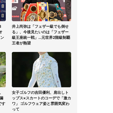
3
井上尚弥は「フェザー級でも倒せ
オ
る」、今後見たいのは「フェザー
ラン
級王座統一戦」...元世界2階級制覇
王者が熱望
、
女子ゴルフの吉田優利、肩出しト
漏
ップス×スカートのコーデで「激カ
です
ワ」 ゴルフウェア姿と雰囲気変わ
って