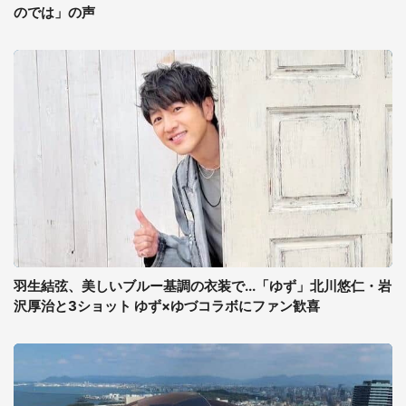
のでは」の声
羽生結弦、美しいブルー基調の衣装で...「ゆず」北川悠仁・岩
沢厚治と3ショット ゆず×ゆづコラボにファン歓喜