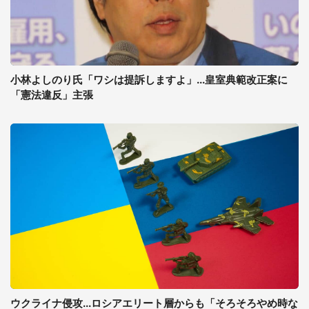
小林よしのり氏「ワシは提訴しますよ」...皇室典範改正案に
「憲法違反」主張
ウクライナ侵攻...ロシアエリート層からも「そろそろやめ時な