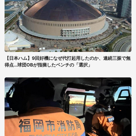
【日本ハム】9回好機になぜ代打起用したのか、連続三振で無
得点...球団OBが指摘したベンチの「選択」