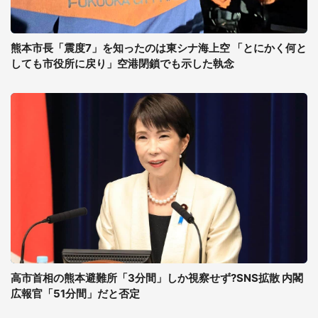
熊本市長「震度7」を知ったのは東シナ海上空 「とにかく何と
しても市役所に戻り」空港閉鎖でも示した執念
高市首相の熊本避難所「3分間」しか視察せず?SNS拡散 内閣
広報官「51分間」だと否定