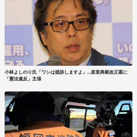
小林よしのり氏「ワシは提訴しますよ」...皇室典範改正案に
「憲法違反」主張