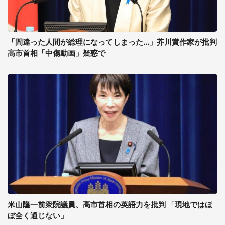
「間違った人間が総理になってしまった...」芥川賞作家が批判
高市首相「中傷動画」疑惑で
米山隆一前衆院議員、高市首相の英語力を批判 「現地ではほ
ぼ全く通じない」