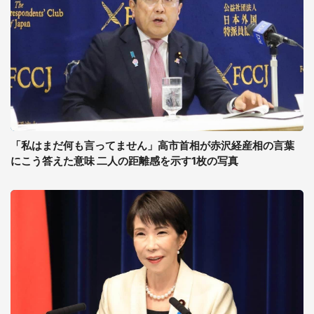
「私はまだ何も言ってません」高市首相が赤沢経産相の言葉
にこう答えた意味 二人の距離感を示す1枚の写真