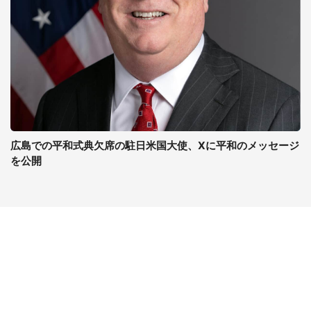
広島での平和式典欠席の駐日米国大使、Xに平和のメッセージ
を公開
コンテンツ
関連サイト
ライフ
J-CASTニュース
グルメ
J-CASTトレンド