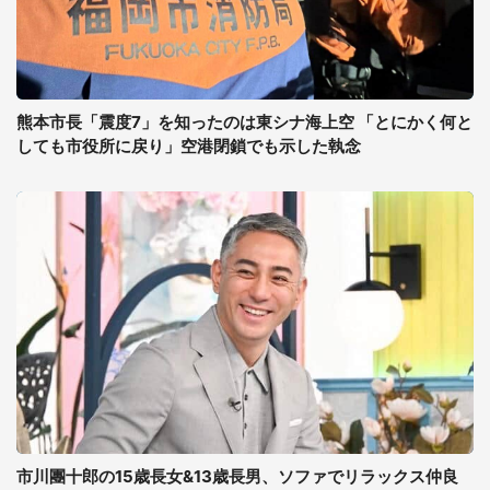
熊本市長「震度7」を知ったのは東シナ海上空 「とにかく何と
しても市役所に戻り」空港閉鎖でも示した執念
市川團十郎の15歳長女&13歳長男、ソファでリラックス仲良