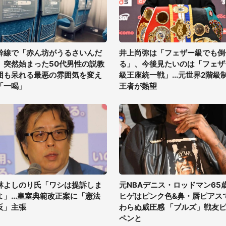
幹線で「赤ん坊がうるさいんだ
井上尚弥は「フェザー級でも倒
」突然始まった50代男性の説教
る」、今後見たいのは「フェザ
囲も呆れる最悪の雰囲気を変え
級王座統一戦」...元世界2階級
「一喝」
王者が熱望
林よしのり氏「ワシは提訴しま
元NBAデニス・ロッドマン65
よ」...皇室典範改正案に「憲法
ヒゲはピンク色&鼻・唇ピアス
反」主張
わらぬ威圧感 「ブルズ」戦友
ペンと