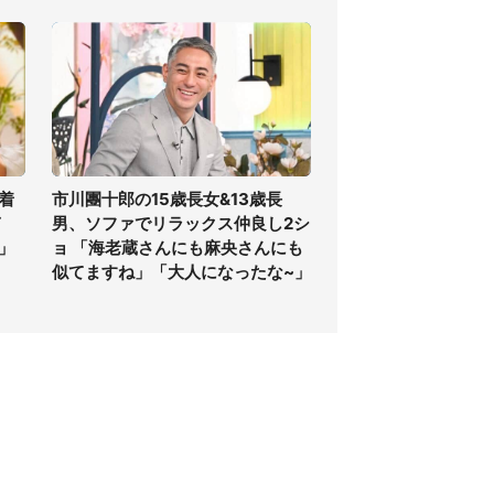
着
市川團十郎の15歳長女&13歳長
ぎ
男、ソファでリラックス仲良し2シ
」
ョ 「海老蔵さんにも麻央さんにも
似てますね」「大人になったな~」