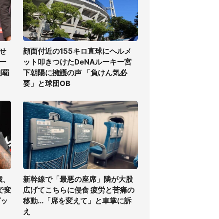
せ
顔面付近の155キロ直球にヘルメ
ー
ット叩きつけたDeNAルーキー宮
制覇
下朝陽に擁護の声 「負けん気必
要」と球団OB
歳、
新幹線で「最悪の座席」隣が大股
で変
広げてこちらに侵食 疲労と苦痛の
ピッ
移動...「席を変えて」と車掌に訴
え