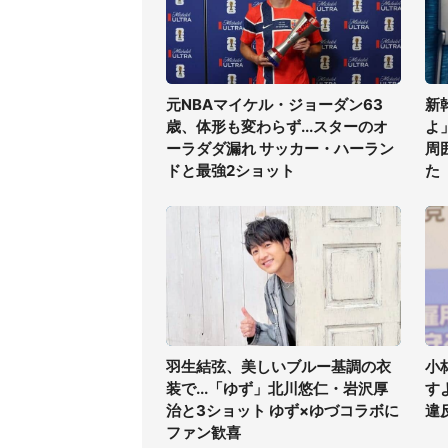
元NBAマイケル・ジョーダン63
新
歳、体形も変わらず...スターのオ
よ
ーラダダ漏れ サッカー・ハーラン
周
ドと最強2ショット
た
羽生結弦、美しいブルー基調の衣
小
装で...「ゆず」北川悠仁・岩沢厚
す
治と3ショット ゆず×ゆづコラボに
違
ファン歓喜