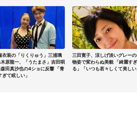
服衣装の「りくりゅう」三浦璃
三田寛子、涼しげ淡いグレーの
&木原龍一、「うたまさ」吉田唄
物姿で変わらぬ美貌 「綺麗す
&森田真沙也の4ショに反響 「青
る」「いつも若々しくて美しい
すぎて眩しい」
イト
サイトについて