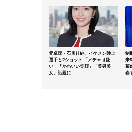
元卓球・石川佳純、イケメン陸上
制
選手と2ショット 「メチャ可愛
来
い」「かわいい笑顔」「美男美
菜
女」話題に
春
コンテンツ
関連サ