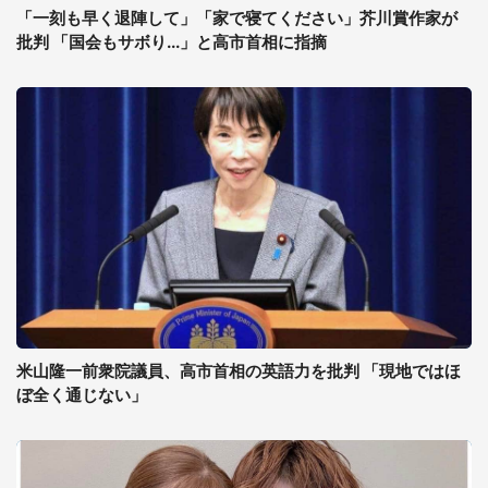
「一刻も早く退陣して」「家で寝てください」芥川賞作家が
批判 「国会もサボり...」と高市首相に指摘
米山隆一前衆院議員、高市首相の英語力を批判 「現地ではほ
ぼ全く通じない」