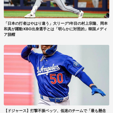
「日本の打者はやはり違う」大リーグ1年目の村上宗隆、岡本
和真が躍動 KBO出身選手とは「明らかに対照的」韓国メディ
ア脱帽
【ドジャース】打撃不振ベッツ、低迷のチームで「最も懸念