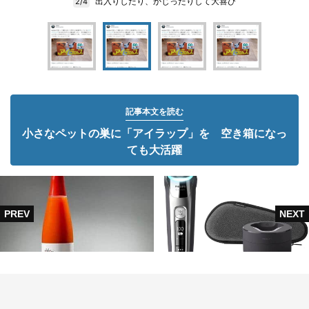
出入りしたり、かじったりして大喜び
2/4
記事本文を読む
小さなペットの巣に「アイラップ」を 空き箱になっ
ても大活躍