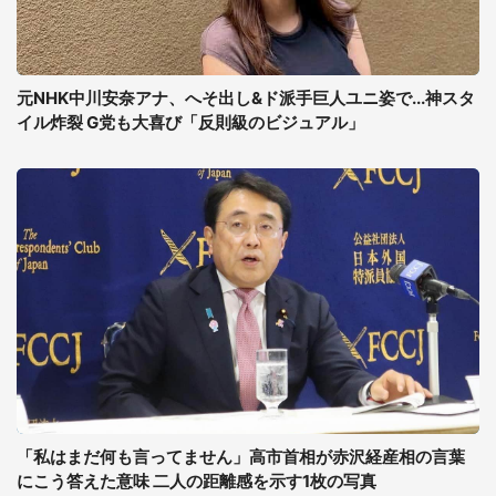
元NHK中川安奈アナ、へそ出し&ド派手巨人ユニ姿で...神スタ
イル炸裂 G党も大喜び「反則級のビジュアル」
「私はまだ何も言ってません」高市首相が赤沢経産相の言葉
にこう答えた意味 二人の距離感を示す1枚の写真