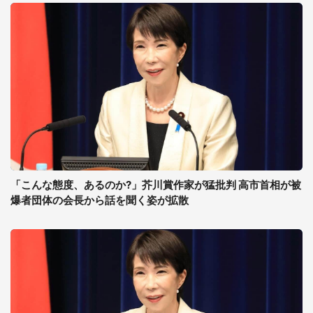
「こんな態度、あるのか?」芥川賞作家が猛批判 高市首相が被
爆者団体の会長から話を聞く姿が拡散