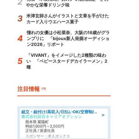
やかな栄養ドリンク味
米津玄師さんがイラストと文章を手がけた
カード入りウエハース菓子
憧れの女優は小松菜奈、大阪の16歳がグラ
ンプリに 「bijoux新人発掘オーディショ
ン2026」リポート
「VIVANT」をイメージした2種類の味わ
い 「ベビースタードデカイラーメン」2
種
注目情報
PR
組立・組付け/高収入/日払いOK/交替制/20・30・40代活躍中/製造 工場
＞
株式会社綜合キャリアオプション
熊本県 菊陽町
時給1,600円～2,000円
正社員 / 派遣社員
スポンサー：求人ボックス