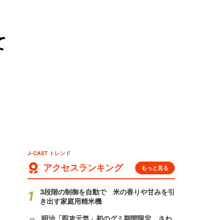
て
J-CAST トレンド
アクセスランキング
もっと見る
3段階の制御を自動で 米の香りや甘みを引
き出す家庭用精米機
明治「即攻元気」初のグミ期間限定 さわ