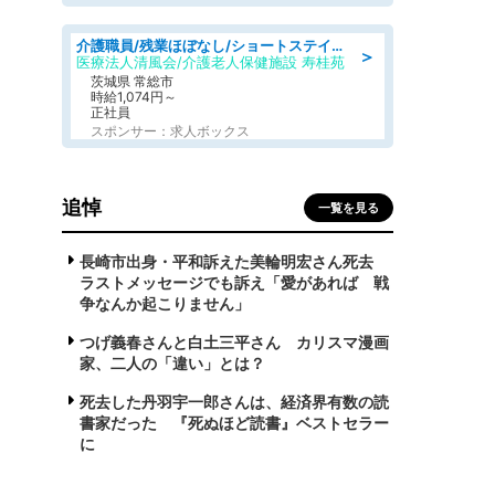
介護職員/残業ほぼなし/ショートステイの介護士/シフト相談可
＞
医療法人清風会/介護老人保健施設 寿桂苑
茨城県 常総市
時給1,074円～
正社員
スポンサー：求人ボックス
追悼
一覧を見る
長崎市出身・平和訴えた美輪明宏さん死去
ラストメッセージでも訴え「愛があれば 戦
争なんか起こりません」
つげ義春さんと白土三平さん カリスマ漫画
家、二人の「違い」とは？
死去した丹羽宇一郎さんは、経済界有数の読
書家だった 『死ぬほど読書』ベストセラー
に