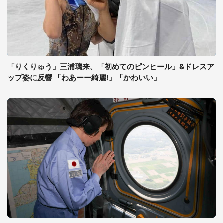
「りくりゅう」三浦璃来、「初めてのピンヒール」&ドレスア
ップ姿に反響 「わあーー綺麗!」「かわいい」