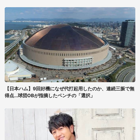
【日本ハム】9回好機になぜ代打起用したのか、連続三振で無
得点...球団OBが指摘したベンチの「選択」