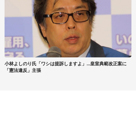
小林よしのり氏「ワシは提訴しますよ」...皇室典範改正案に
「憲法違反」主張
コンテンツ
関連サイト
ライフ
J-CASTニュース
グルメ
J-CASTトレンド