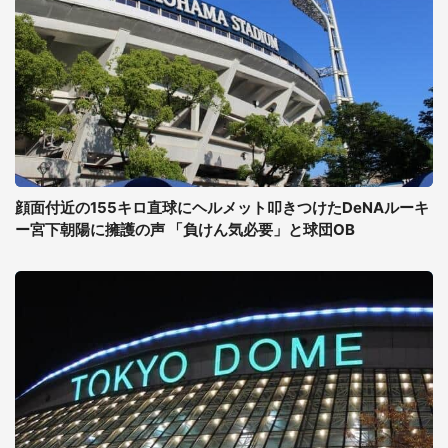
顔面付近の155キロ直球にヘルメット叩きつけたDeNAルーキ
ー宮下朝陽に擁護の声 「負けん気必要」と球団OB