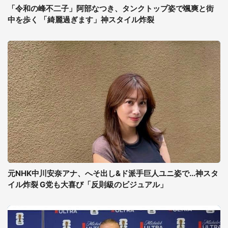
「令和の峰不二子」阿部なつき、タンクトップ姿で颯爽と街
中を歩く 「綺麗過ぎます」神スタイル炸裂
元NHK中川安奈アナ、へそ出し&ド派手巨人ユニ姿で...神スタ
イル炸裂 G党も大喜び「反則級のビジュアル」