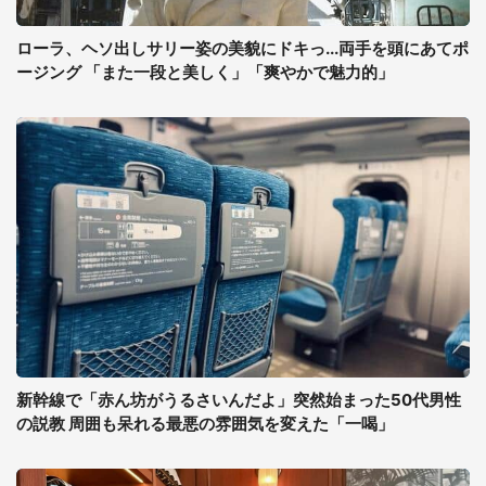
ローラ、ヘソ出しサリー姿の美貌にドキっ...両手を頭にあてポ
ージング 「また一段と美しく」「爽やかで魅力的」
新幹線で「赤ん坊がうるさいんだよ」突然始まった50代男性
の説教 周囲も呆れる最悪の雰囲気を変えた「一喝」