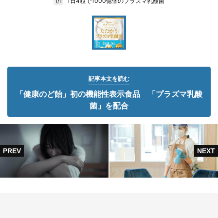
1日4粒で1000億個のプラズマ乳酸菌
1/1
記事本文を読む
「健康のど飴」初の機能性表示食品 「プラズマ乳酸
菌」を配合