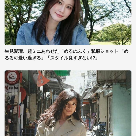
生見愛瑠、超ミニあわせた「めるのふく」私服ショット 「め
るる可愛い過ぎる」「スタイル良すぎない!?」