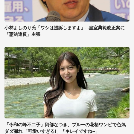
小林よしのり氏「ワシは提訴しますよ」...皇室典範改正案に
「憲法違反」主張
「令和の峰不二子」阿部なつき、ブルーの花柄ワンピで色気
ダダ漏れ 「可愛いすぎる!」「キレイですね~」