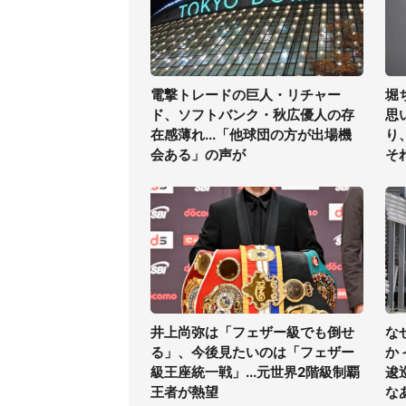
電撃トレードの巨人・リチャー
堀
ド、ソフトバンク・秋広優人の存
思
在感薄れ...「他球団の方が出場機
り
会ある」の声が
そ
井上尚弥は「フェザー級でも倒せ
な
る」、今後見たいのは「フェザー
か
級王座統一戦」...元世界2階級制覇
逡
王者が熱望
な