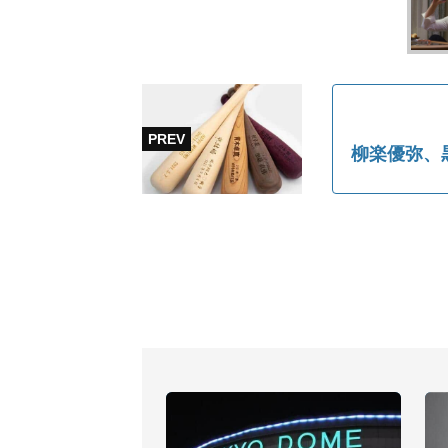
柳楽優弥、