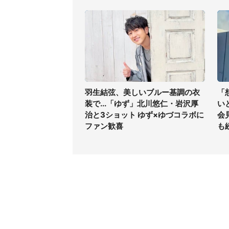
羽生結弦、美しいブルー基調の衣
「
装で...「ゆず」北川悠仁・岩沢厚
い
治と3ショット ゆず×ゆづコラボに
会
ファン歓喜
も
コンテンツ
関連サ