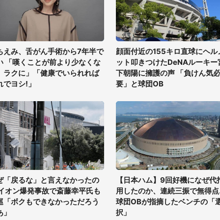
ちえみ、舌がん手術から7年半で
顔面付近の155キロ直球にヘル
い 「嘆くことが前より少なくな
ット叩きつけたDeNAルーキー
、ラクに」「健康でいられれば
下朝陽に擁護の声 「負けん気
れでヨシ!」
要」と球団OB
ぜ「戻るな」と言えなかったの
【日本ハム】9回好機になぜ代
 イオン爆発事故で斎藤幸平氏も
用したのか、連続三振で無得点..
巡「ボクもできなかっただろう
球団OBが指摘したベンチの「
あ」
択」