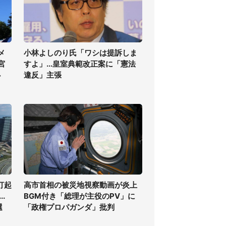
メ
小林よしのり氏「ワシは提訴しま
宮
すよ」...皇室典範改正案に「憲法
必
違反」主張
打起
高市首相の被災地視察動画が炎上
.
BGM付き「総理が主役のPV」に
選
「政権プロパガンダ」批判