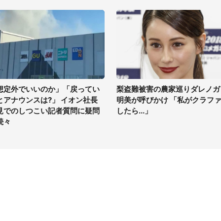
想定外でいいのか」「戻ってい
梨盗難被害の農家巡りダレノガ
とアナウンスは?」 イオン社長
明美が呼びかけ 「私がクラフ
見でのしつこい記者質問に疑問
したら...」
続々
イト
サイトについて