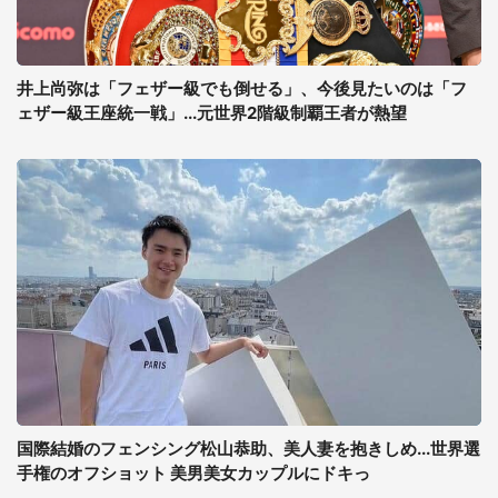
井上尚弥は「フェザー級でも倒せる」、今後見たいのは「フ
ェザー級王座統一戦」...元世界2階級制覇王者が熱望
国際結婚のフェンシング松山恭助、美人妻を抱きしめ...世界選
手権のオフショット 美男美女カップルにドキっ