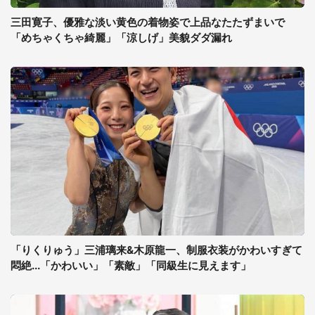
三田寛子、優雅な淡い黄色の着物姿で上品なたたずまいで
「めちゃくちゃ綺麗」「涼しげ」美貌ダダ漏れ
「りくりゅう」三浦璃来&木原龍一、制服衣装がかわいすぎて
悶絶...「かわいい」「素敵」「同級生に見えます」