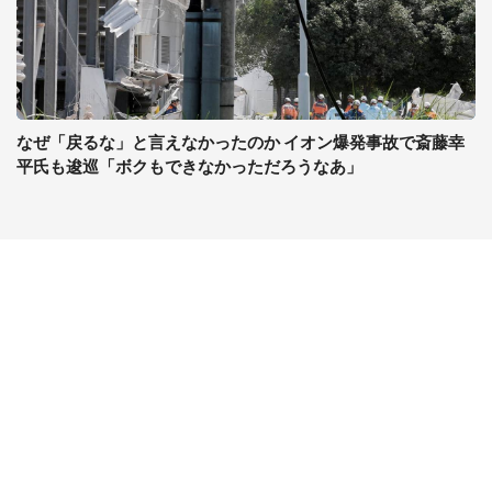
なぜ「戻るな」と言えなかったのか イオン爆発事故で斎藤幸
平氏も逡巡「ボクもできなかっただろうなあ」
コンテンツ
関連サイト
ライフ
J-CASTニュース
グルメ
J-CASTトレンド
デジタル
J-CAST会社ウォッチ
健康
BOOKウォッチ
エンタメ