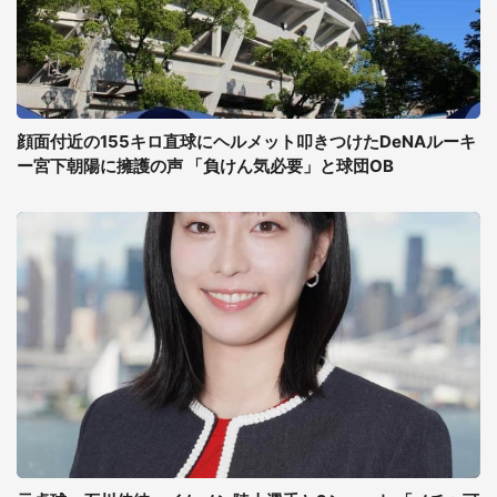
顔面付近の155キロ直球にヘルメット叩きつけたDeNAルーキ
ー宮下朝陽に擁護の声 「負けん気必要」と球団OB