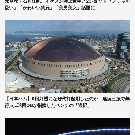
元卓球・石川佳純、イケメン陸上選手と2ショット 「メチャ可
愛い」「かわいい笑顔」「美男美女」話題に
【日本ハム】9回好機になぜ代打起用したのか、連続三振で無
得点...球団OBが指摘したベンチの「選択」