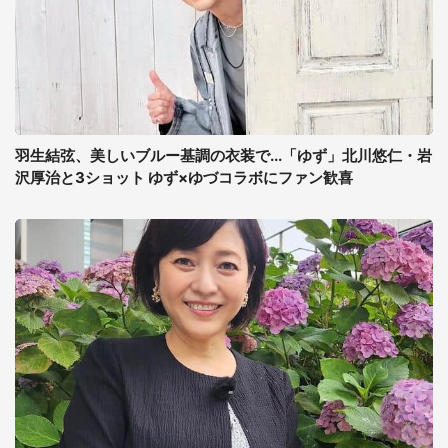
羽生結弦、美しいブルー基調の衣装で...「ゆず」北川悠仁・岩
沢厚治と3ショット ゆず×ゆづコラボにファン歓喜