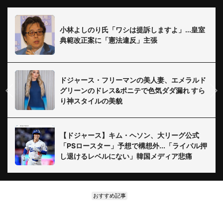
小林よしのり氏「ワシは提訴しますよ」...皇室
典範改正案に「憲法違反」主張
ドジャース・フリーマンの美人妻、エメラルド
グリーンのドレス&ポニテで色気ダダ漏れ すら
り神スタイルの美貌
【ドジャース】キム・ヘソン、大リーグ公式
「PSロースター」予想で構想外...「ライバル押
し退けるレベルにない」韓国メディア悲痛
おすすめ記事