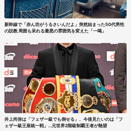
新幹線で「赤ん坊がうるさいんだよ」突然始まった50代男性
の説教 周囲も呆れる最悪の雰囲気を変えた「一喝」
井上尚弥は「フェザー級でも倒せる」、今後見たいのは「フ
ェザー級王座統一戦」...元世界2階級制覇王者が熱望