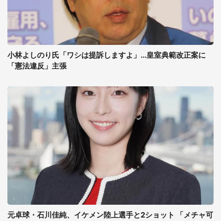
小林よしのり氏「ワシは提訴しますよ」...皇室典範改正案に
「憲法違反」主張
元卓球・石川佳純、イケメン陸上選手と2ショット 「メチャ可