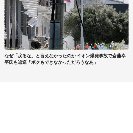
なぜ「戻るな」と言えなかったのか イオン爆発事故で斎藤幸
平氏も逡巡「ボクもできなかっただろうなあ」
コンテンツ
関連サイト
ライフ
J-CASTニュース
グルメ
J-CASTトレンド
デジタル
J-CAST会社ウォッチ