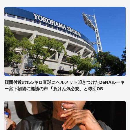
顔面付近の155キロ直球にヘルメット叩きつけたDeNAルーキ
ー宮下朝陽に擁護の声 「負けん気必要」と球団OB