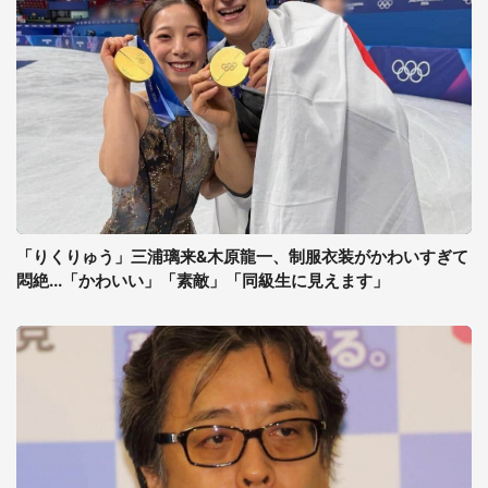
「りくりゅう」三浦璃来&木原龍一、制服衣装がかわいすぎて
悶絶...「かわいい」「素敵」「同級生に見えます」