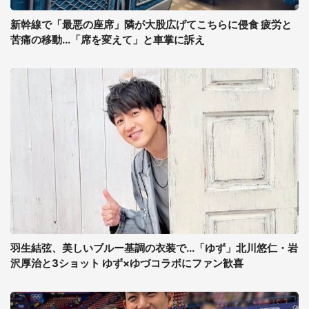
新幹線で「最悪の座席」隣が大股広げてこちらに侵食 疲労と
苦痛の移動...「席を変えて」と車掌に訴え
羽生結弦、美しいブルー基調の衣装で...「ゆず」北川悠仁・岩
沢厚治と3ショット ゆず×ゆづコラボにファン歓喜