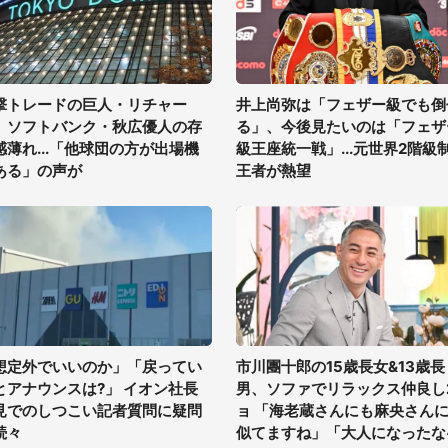
撃トレードの巨人・リチャー
井上尚弥は「フェザー級でも倒
、ソフトバンク・秋広優人の存
る」、今後見たいのは「フェザ
感薄れ...「他球団の方が出場機
級王座統一戦」...元世界2階級
ある」の声が
王者が熱望
想定外でいいのか」「戻ってい
市川團十郎の15歳長女&13歳長
とアナウンスは?」 イオン社長
男、ソファでリラックス仲良し
見でのしつこい記者質問に疑問
ョ 「海老蔵さんにも麻央さん
続々
似てますね」「大人になったな