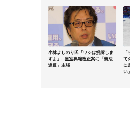
小林よしのり氏「ワシは提訴しま
「
すよ」...皇室典範改正案に「憲法
て
違反」主張
に
い
コンテンツ
関連サ