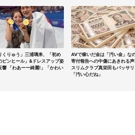
りくりゅう」三浦璃来、「初め
AVで稼いだ金は「汚い金」な
のピンヒール」&ドレスアップ姿
寄付報告への中傷にあきれる声..
反響 「わあーー綺麗!」「かわい
スリムクラブ真栄田もバッサリ
」
「汚い心だね」
イト
サイトについて