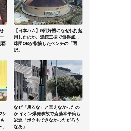
せ
【日本ハム】9回好機になぜ代打起
ー
用したのか、連続三振で無得点...
制覇
球団OBが指摘したベンチの「選
択」
なぜ「戻るな」と言えなかったの
2シ
か イオン爆発事故で斎藤幸平氏も
にも
逡巡「ボクもできなかっただろう
~」
なあ」