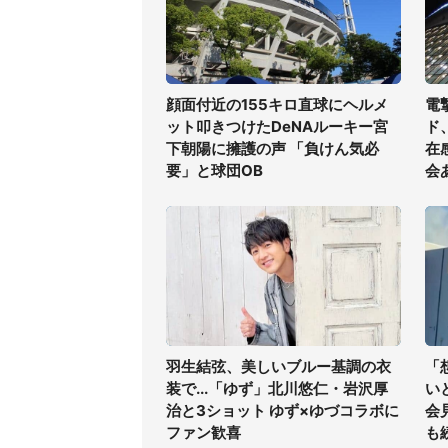
顔面付近の155キロ直球にヘルメ
電
ット叩きつけたDeNAルーキー宮
ド
下朝陽に擁護の声 「負けん気必
在
要」と球団OB
会
羽生結弦、美しいブルー基調の衣
「
装で...「ゆず」北川悠仁・岩沢厚
い
治と3ショット ゆず×ゆづコラボに
会
ファン歓喜
も