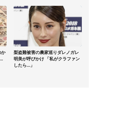
のか
梨盗難被害の農家巡りダレノガレ
.
明美が呼びかけ 「私がクラファン
したら...」