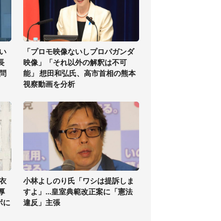
い
「プロモ映像ないしプロパガンダ
長
映像」「それ以外の解釈は不可
問
能」 想田和弘氏、高市首相の熊本
視察動画を分析
衣
小林よしのり氏「ワシは提訴しま
厚
すよ」...皇室典範改正案に「憲法
ボに
違反」主張