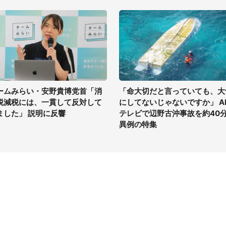
ームみらい・安野貴博党首「消
「命大切だと言っていても、大
税減税には、一貫して反対して
にしてないじゃないですか」 A
ました」 説明に反響
テレビで辺野古沖事故を約40
異例の特集
イト
サイトについて