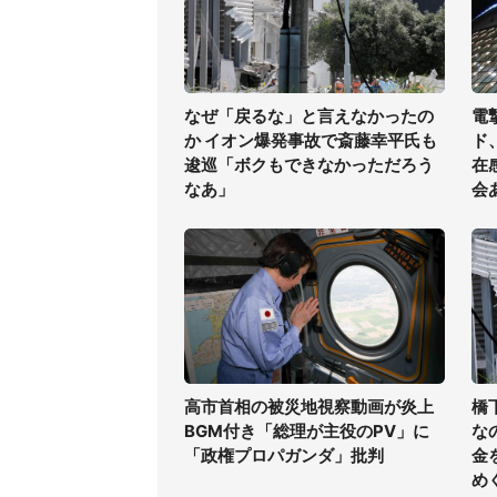
なぜ「戻るな」と言えなかったの
電
か イオン爆発事故で斎藤幸平氏も
ド
逡巡「ボクもできなかっただろう
在
なあ」
会
高市首相の被災地視察動画が炎上
橋
BGM付き「総理が主役のPV」に
な
「政権プロパガンダ」批判
金
め