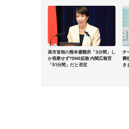
高市首相の熊本避難所「3分間」し
チ
か視察せず?SNS拡散 内閣広報官
費
「51分間」だと否定
き
コンテンツ
関連サ