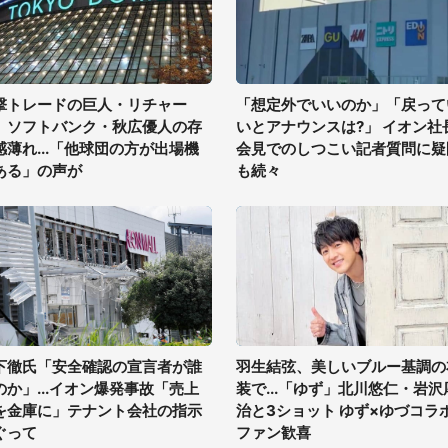
撃トレードの巨人・リチャー
「想定外でいいのか」「戻って
、ソフトバンク・秋広優人の存
いとアナウンスは?」 イオン社
感薄れ...「他球団の方が出場機
会見でのしつこい記者質問に疑
ある」の声が
も続々
下徹氏「安全確認の宣言者が誰
羽生結弦、美しいブルー基調の
のか」...イオン爆発事故「売上
装で...「ゆず」北川悠仁・岩沢
を金庫に」テナント会社の指示
治と3ショット ゆず×ゆづコラ
ぐって
ファン歓喜