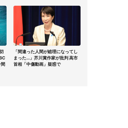
切
「間違った人間が総理になってし
BC
まった...」芥川賞作家が批判 高市
分間
首相「中傷動画」疑惑で