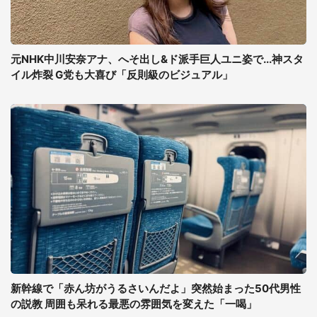
元NHK中川安奈アナ、へそ出し&ド派手巨人ユニ姿で...神スタ
イル炸裂 G党も大喜び「反則級のビジュアル」
新幹線で「赤ん坊がうるさいんだよ」突然始まった50代男性
の説教 周囲も呆れる最悪の雰囲気を変えた「一喝」