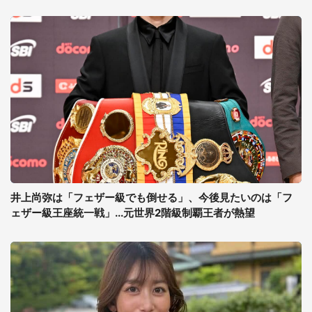
井上尚弥は「フェザー級でも倒せる」、今後見たいのは「フ
ェザー級王座統一戦」...元世界2階級制覇王者が熱望