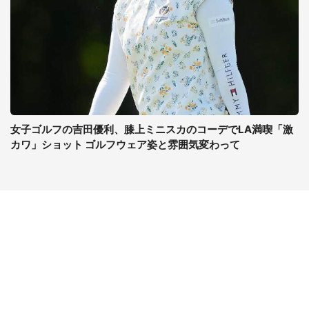
女子ゴルフの吉田優利、膝上ミニスカのコーデでLA満喫「激
カワ」ショット ゴルフウェア姿と雰囲気変わって
コンテンツ
関連サイト
ライフ
J-CASTニュース
グルメ
J-CASTトレンド
デジタル
J-CAST会社ウォッチ