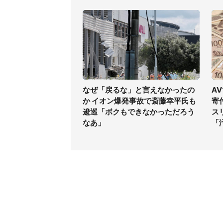
なぜ「戻るな」と言えなかったの
A
か イオン爆発事故で斎藤幸平氏も
寄
逡巡「ボクもできなかっただろう
ス
なあ」
「
コンテンツ
関連サ