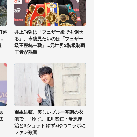
打起
井上尚弥は「フェザー級でも倒せ
.
る」、今後見たいのは「フェザー
選
級王座統一戦」...元世界2階級制覇
王者が熱望
ま
羽生結弦、美しいブルー基調の衣
法
装で...「ゆず」北川悠仁・岩沢厚
治と3ショット ゆず×ゆづコラボに
ファン歓喜