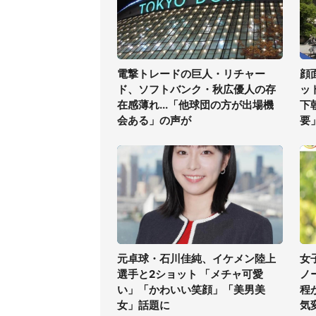
電撃トレードの巨人・リチャー
顔
ド、ソフトバンク・秋広優人の存
ッ
在感薄れ...「他球団の方が出場機
下
会ある」の声が
要
元卓球・石川佳純、イケメン陸上
女
選手と2ショット 「メチャ可愛
ノ
い」「かわいい笑顔」「美男美
程
女」話題に
気