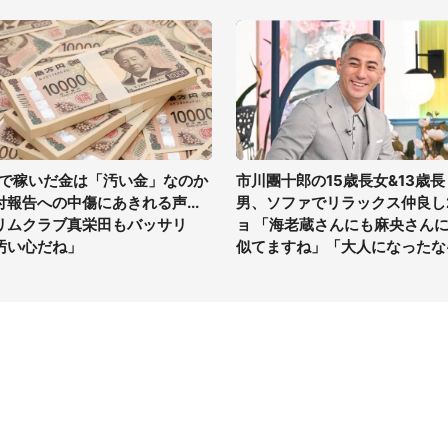
Vで稼いだ金は「汚い金」なのか
市川團十郎の15歳長女&13歳長
付報告への中傷にあきれる声...
男、ソファでリラックス仲良し
リムクラブ真栄田もバッサリ
ョ 「海老蔵さんにも麻央さん
汚い心だね」
似てますね」「大人になったな
イト
サイトについて