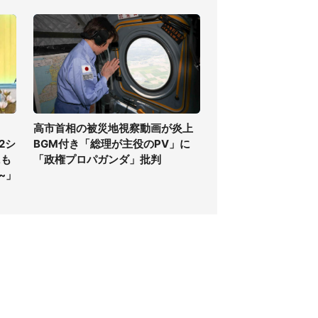
高市首相の被災地視察動画が炎上
2シ
BGM付き「総理が主役のPV」に
にも
「政権プロパガンダ」批判
~」